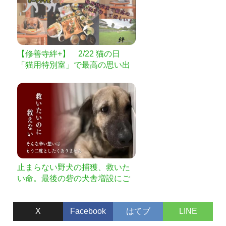
【修善寺絆+】 2/22 猫の日
「猫用特別室」で最高の思い出
を作って欲しい！
止まらない野犬の捕獲、救いた
い命。最後の砦の犬舎増設にご
支援を。
X
Facebook
はてブ
LINE