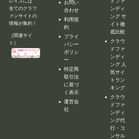
レイスには
ドファ
お問い
全てのクラフ
ンディ
合わせ
ァンサイトの
ング サ
利用規
情報が集約！
イト徹
約
底比較
［関連サイ
プライ
クラウ
ト］
バシー
ドファ
ポリシ
ンディ
ー
ング 人
特定商
気サイ
取引法
トラン
に基づ
キング
く表示
クラウ
運営会
ドファ
社
ンディ
ング代
行・コ
ンサル