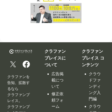
クラファン
クラファン
プレイスに
プレイス コ
ついて
ンテンツ
広告掲
クラウ
クラファンを
載につ
ドファ
告知、拡散す
いて
ンディ
るなら
ング入
修正依
クラファンプ
門編
頼フォ
レイス。
ーム
クラウ
クラファンプ