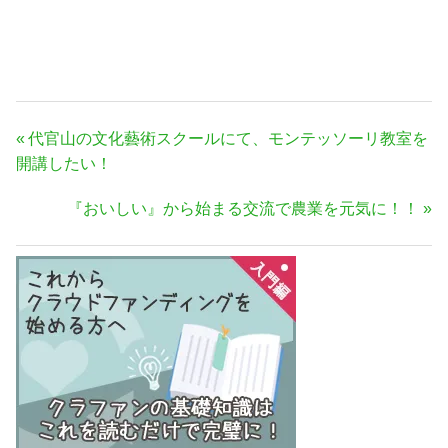
投
前
代官山の文化藝術スクールにて、モンテッソーリ教室を
稿
の
開講したい！
ナ
記
次
『おいしい』から始まる交流で農業を元気に！！
事:
ビ
の
ゲ
記
ー
事:
シ
ョ
ン