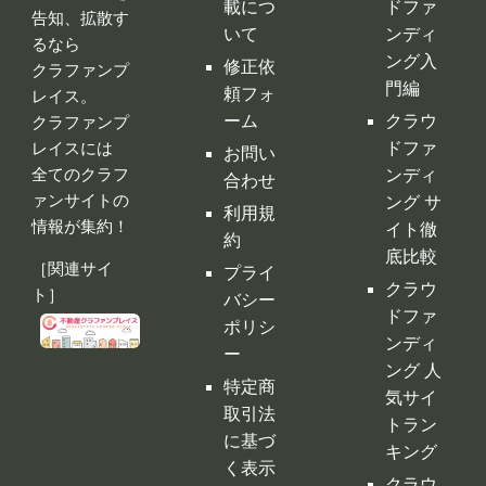
修正依
クラファンプ
門編
頼フォ
レイス。
ーム
クラウ
クラファンプ
レイスには
ドファ
お問い
全てのクラフ
ンディ
合わせ
ァンサイトの
ング サ
利用規
情報が集約！
イト徹
約
底比較
［関連サイ
プライ
クラウ
ト］
バシー
ドファ
ポリシ
ンディ
ー
ング 人
特定商
気サイ
取引法
トラン
に基づ
キング
く表示
クラウ
運営会
ドファ
社
ンディ