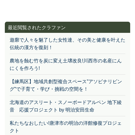
最近閲覧されたクラファン
遊廓で人々を魅了した女性達、その美と健康を叶えた
伝統の漢方を復刻！
農地を蝕む竹を炭に変え土壌改良!川西市の名産にん
にくを作ろう!
【練馬区】地域共創型複合スペース”アソビナリビン
グ”で子育て・学び・挑戦の空間を！
北海道のアスリート・スノーボードアルペン 地下綾
音 応援プロジェクト by 明治安田生命
私たちなおしたい!唐津市の明治の洋館修復プロジェ
クト