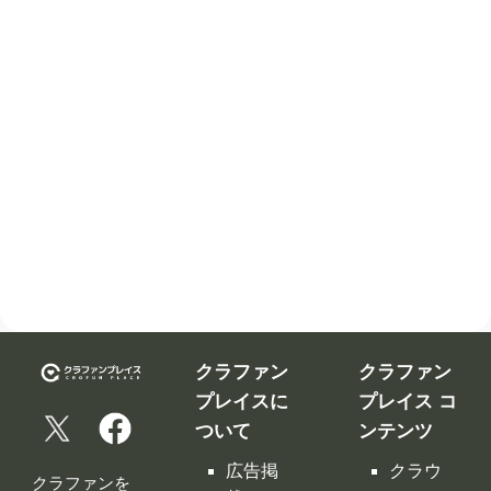
クラファン
クラファン
プレイスに
プレイス コ
ついて
ンテンツ
広告掲
クラウ
クラファンを
載につ
ドファ
告知、拡散す
いて
ンディ
るなら
ング入