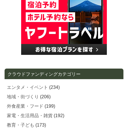
出版・アート・カルチャー
(111)
スポーツ
(109)
ガジェット・プロダクト
(109)
ファッション
(101)
ライフスタイル・ホビー
(88)
酒・飲料
(74)
自然・環境・エコ
(73)
伝統・歴史
(72)
義援金・中間支援
(72)
ソーシャルグッド
(70)
医療
(66)
ペット・動物
(64)
起業・スタートアップ
(61)