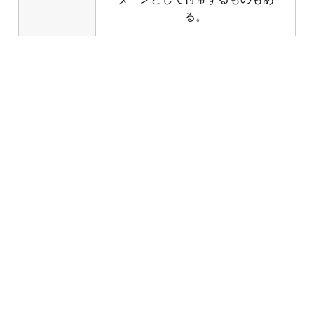
る。
クラファン比較ポイント２ クラ
ファンプレイスおすすめの投資型
クラウドファンディング８選
このページでは国内の主要な８サイトに焦点を絞
り込んで、各サイトを比較しやすいよう、重要な
ポイントに分けて紹介、解説しています。