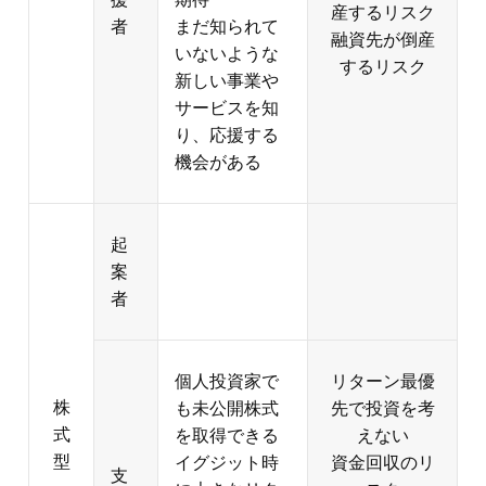
起
案
者
個人投資家で
リターン最優
株
も未公開株式
先で投資を考
式
を取得できる
えない
型
イグジット時
資金回収のリ
支
に大きなリタ
スク
援
ーンを得られ
流動性が低い
者
る
投資先企業の
エンジェル税
倒産リスク
制の優遇を受
投資制限があ
けられる
る
起
第二種金融商