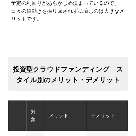
投資型クラウドファンディング ス
タイル別のメリット・デメリット
対
メリット
デメリット
象
融資を受けや
すい
銀行に比べ
起
て、短い期間
案
で資金調達が
者
できる
PRの機会を創
出、認知向上