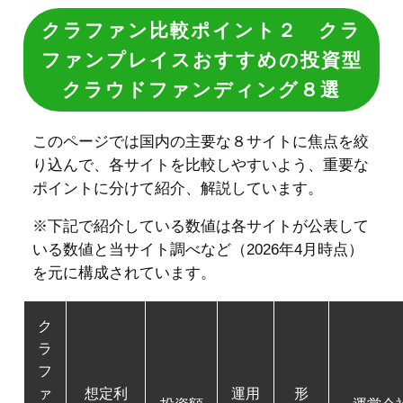
※下記で紹介している数値は各サイトが公表して
いる数値と当サイト調べなど（2026年4月時点）
を元に構成されています。
ク
ラ
フ
ァ
想定利
運用
形
投資額
運営会
ン
回り
期間
式
サ
イ
ト
融資
約
3カ
日本クラ
年
型・
3,306
月～
ド証券株
貸付
6.01％
1年
会社
億円