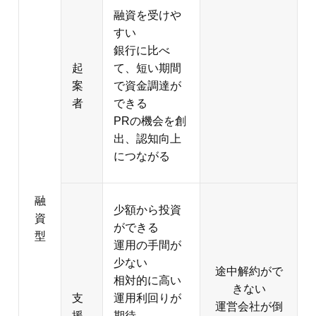
につながる
融
少額から投資
資
ができる
型
運用の手間が
少ない
途中解約がで
相対的に高い
きない
支
運用利回りが
運営会社が倒
援
期待
産するリスク
者
まだ知られて
融資先が倒産
いないような
するリスク
新しい事業や
サービスを知
り、応援する
機会がある