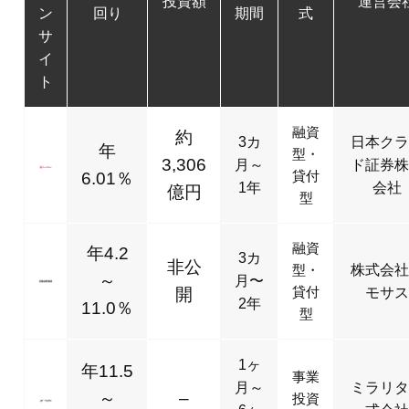
型
融資
年4.2
3カ
非公
型・
株式会社
～
月〜
貸付
開
モサス
2年
11.0％
型
1ヶ
年11.5
事業
月～
ミラリタ
～
–
投資
6ヶ
式会社
型
15%
月
非公
株式
株式会社
–
–
型
開
ニコー
約
株式
株式会
–
200
–