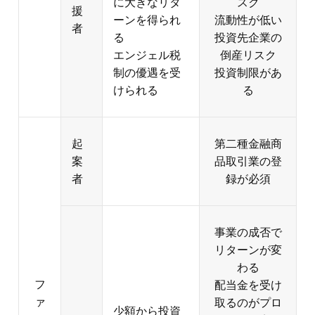
案
品取引業の登
者
録が必須
事業の成否で
リターンが変
わる
フ
配当金を受け
ァ
取るのがプロ
少額から投資
ン
ジェクト完了
可能
ド
後
支
魅力的なリタ
型
資産運用の不
援
ーンを期待で
透明
者
きる
分配金が変動
新しい事業を
する
応援できる
元本割れのリ
スク
事業失敗のリ