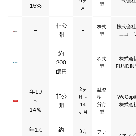
型
FUNDIN
億円
2ヶ
融資
年10
非公
月～
型・
WeCapit
～
貸付
開
14
株式会
14％
型
ヶ月
年1.0
約
3カ
ファ
ファンズ
～
900
月～
ンド
式会社
型
3年
4.6％
億円
融資
年5.0
約
3カ
型・
株式会社
～
1400
月～
貸付
ンカー
2年
11.0％
億円
型