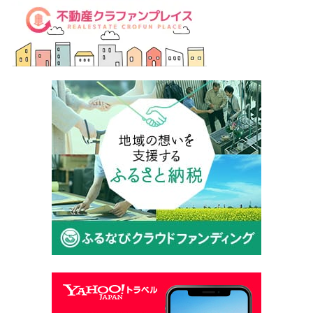
クラウドファンディングカテゴリー
エンタメ・イベント
(234)
地域・街づくり
(206)
外食産業・フード
(199)
家電・生活用品・雑貨
(192)
教育・子ども
(173)