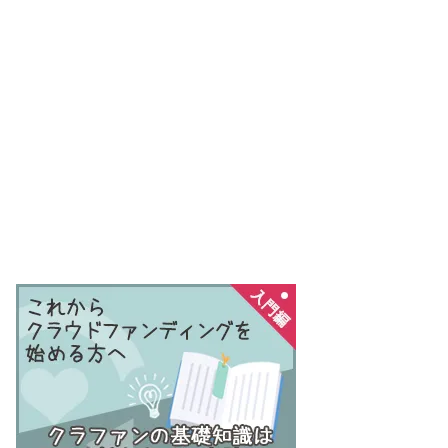
新着クラウドファンディング
2026年8月6日
令和8年熊本地震義援金募集 支援先 NPO法人 えんと
かく
2026年8月6日
「2027年用AI空撮写真カレンダー」出版プロジェク
ト
2026年8月5日
スター・マイカ・ホールディングス【東証プライム市
場上場】コラボレーションファンド第40号