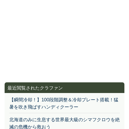
「車がないと何もできない」災害時に無償で車が借り
られる支援を全国に
【五芭生誕記念！】 皆様に感謝を込めて💛 写真集制
作プロジェクト
神奈川県藤沢市、老舗リードクライミングジム、 ジ
ェイウォールが生まれ変わります！！
【アンコール】『毎日爪切り』がさらに進化して登
場！ EZ Clipper 803
神戸・北野のアートシーンと日本の伝統芸能 雅楽を
応援したい！