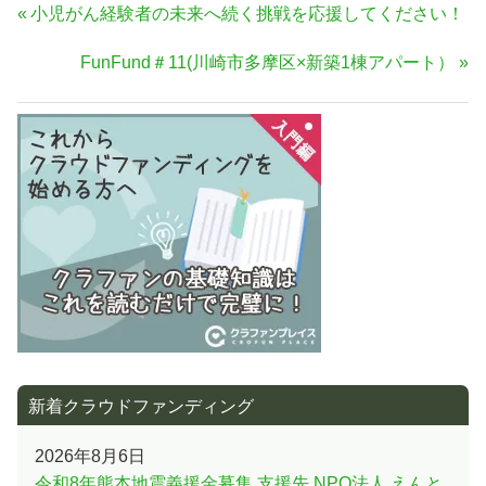
投
前
小児がん経験者の未来へ続く挑戦を応援してください！
稿
の
次
FunFund＃11(川崎市多摩区×新築1棟アパート）
ナ
記
の
事:
ビ
記
ゲ
事:
ー
シ
ョ
ン
新着クラウドファンディング
2026年8月6日
令和8年熊本地震義援金募集 支援先 NPO法人 えんと