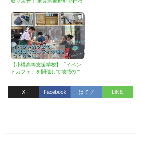
取り戻せ！ 奈良県吉野町で行わ
れる2日間の木のお祭り「ウッド
フェス」
【小樽高等支援学校】「イベン
トカフェ」を開催して地域のコ
ミュニティの場を！
X
Facebook
はてブ
LINE