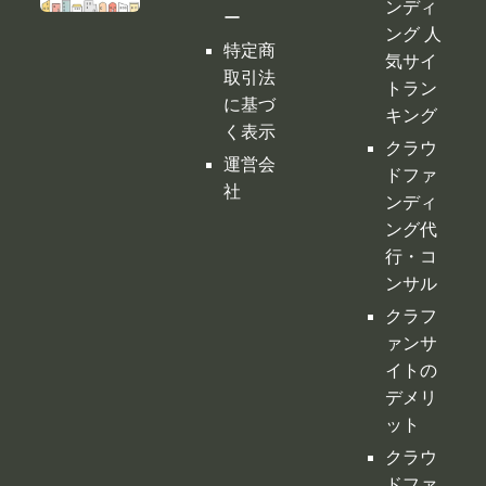
ドファ
ポリシ
ンディ
ー
ング 人
特定商
気サイ
取引法
トラン
に基づ
キング
く表示
クラウ
運営会
ドファ
社
ンディ
ング代
行・コ
ンサル
クラフ
ァンサ
イトの
デメリ
ット
クラウ