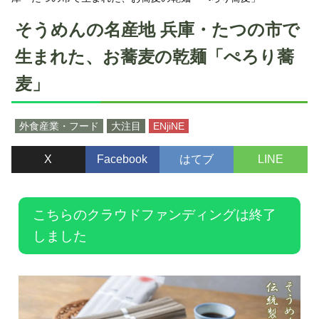
そうめんの名産地 兵庫・たつの市で
生まれた、お蕎麦の乾麺「ぺろり蕎
麦」
外食産業・フード
大注目
ENjiNE
X
Facebook
はてブ
LINE
こちらのクラウドファンディングは終了
しました