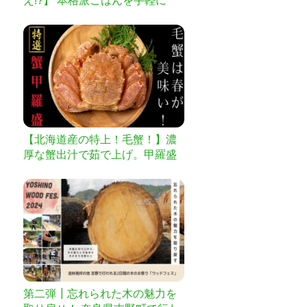
え!?】 本格派ごはんを手軽に
「伊賀焼レンジ土鍋」
【北海道産の特上！毛蟹！】濃
厚な蟹出汁で茹で上げ。甲羅盛
りでお届け。
第二弾┃忘れられた木の魅力を