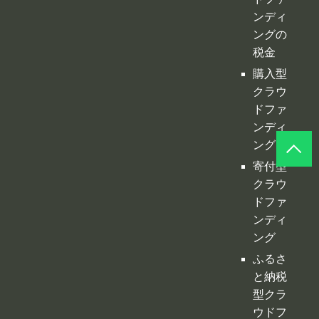
ドファ
ンディ
ングの
税金
購入型
クラウ
ドファ
ンディ
ング
寄付型
クラウ
ドファ
ンディ
ング
ふるさ
と納税
型クラ