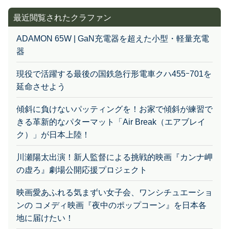
最近閲覧されたクラファン
ADAMON 65W | GaN充電器を超えた小型・軽量充電
器
現役で活躍する最後の国鉄急行形電車クハ455ｰ701を
延命させよう
傾斜に負けないパッティングを！お家で傾斜が練習で
きる革新的なパターマット「Air Break（エアブレイ
ク）」が日本上陸！
川瀬陽太出演！新人監督による挑戦的映画『カンナ岬
の虚ろ』劇場公開応援プロジェクト
映画愛あふれる気まずい女子会、ワンシチュエーショ
ンの コメディ映画『夜中のポップコーン』を日本各
地に届けたい！