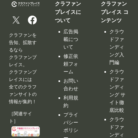
クラファン
クラファン
プレイスに
プレイス コ
ついて
ンテンツ
広告掲
クラウ
クラファンを
載につ
ドファ
告知、拡散す
いて
ンディ
るなら
ング入
修正依
クラファンプ
門編
頼フォ
レイス。
ーム
クラウ
クラファンプ
レイスには
ドファ
お問い
全てのクラフ
ンディ
合わせ
ァンサイトの
ング サ
利用規
情報が集約！
イト徹
約
底比較
［関連サイ
プライ
クラウ
ト］
バシー
ドファ
ポリシ
ンディ
ー