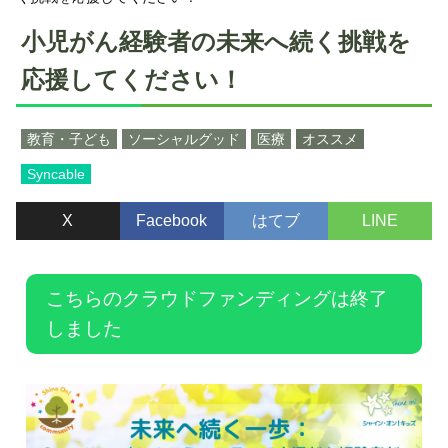
小児がん経験者の未来へ続く挑戦を
応援してください！
教育・子ども
ソーシャルグッド
医療
オススメ
Syncable
X
Facebook
はてブ
LINE
こちらのクラウドファンディングは終了
しました