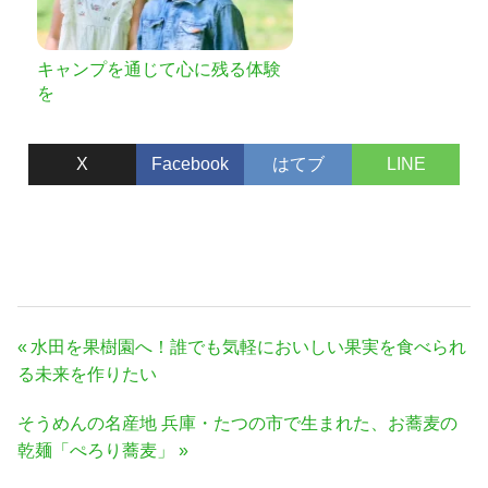
キャンプを通じて心に残る体験
を
X
Facebook
はてブ
LINE
投
前
水田を果樹園へ！誰でも気軽においしい果実を食べられ
稿
の
る未来を作りたい
ナ
記
次
そうめんの名産地 兵庫・たつの市で生まれた、お蕎麦の
事:
ビ
の
乾麺「ぺろり蕎麦」
ゲ
記
ー