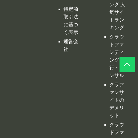
ング 人
特定商
気サイ
取引法
トラン
に基づ
キング
く表示
クラウ
運営会
ドファ
社
ンディ
ング代
行・コ
ンサル
クラフ
ァンサ
イトの
デメリ
ット
クラウ
ドファ