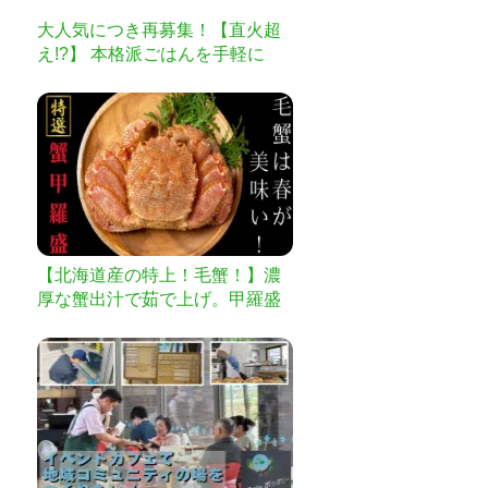
大人気につき再募集！【直火超
え!?】 本格派ごはんを手軽に
「伊賀焼レンジ土鍋」
【北海道産の特上！毛蟹！】濃
厚な蟹出汁で茹で上げ。甲羅盛
りでお届け。