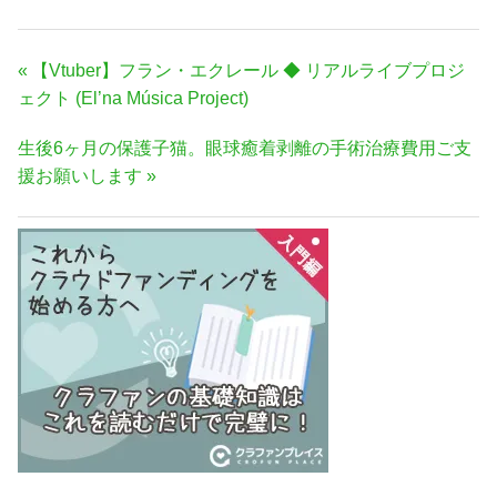
投
前
【Vtuber】フラン・エクレール ◆ リアルライブプロジ
稿
の
ェクト (El’na Música Project)
ナ
記
次
生後6ヶ月の保護子猫。眼球癒着剥離の手術治療費用ご支
事:
ビ
の
援お願いします
ゲ
記
ー
事:
シ
ョ
ン