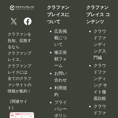
クラファン
クラファン
プレイスに
プレイス コ
ついて
ンテンツ
広告掲
クラウ
クラファンを
載につ
ドファ
告知、拡散す
いて
ンディ
るなら
ング入
修正依
クラファンプ
門編
頼フォ
レイス。
ーム
クラウ
クラファンプ
レイスには
ドファ
お問い
全てのクラフ
ンディ
合わせ
ァンサイトの
ング サ
利用規
情報が集約！
イト徹
約
底比較
［関連サイ
プライ