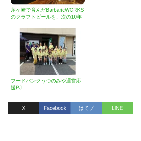
茅ヶ崎で育んだBarbaricWORKS
のクラフトビールを、次の10年
へ繋げたい
フードバンクうつのみや運営応
援PJ
X
Facebook
はてブ
LINE