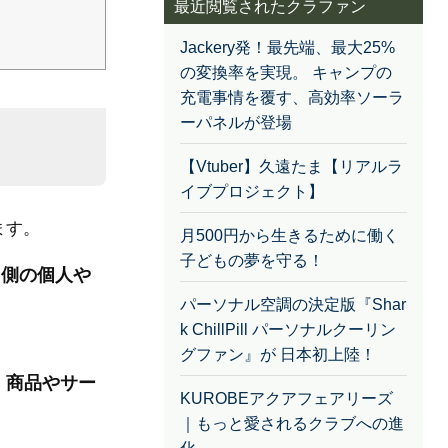
最近閲覧されたクラファン
Jackery発！最先端、最大25%
の変換率を実現。 キャンプの
充電事情を覆す、高効率ソーラ
ーパネルが登場
【Vtuber】久遠たま【リアルラ
イブプロジェクト】
ます。
月500円から生きるために働く
子どもの夢を守る！
る側の個人や
パーソナル空調の決定版『Shar
k ChillPill パーソナルクーリン
。
グファン』が 日本初上陸！
、商品やサー
KUROBEアクアフェアリーズ
｜もっと愛されるクラブへの進