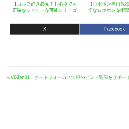
【ゴルフ好き必見！】冬場でも
【ロボホン専用保
正確なショットを可能に！？ゴ
切なロボホンを衝
ルフクラブ用ウォーマー
す。
X
Facebook
投
前
ViXion01｜オートフォーカスで眼のピント調節をサポ
稿
の
ナ
記
事:
ビ
ゲ
ー
シ