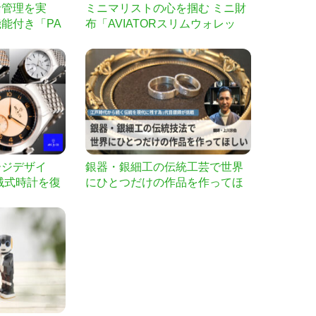
括管理を実
ミニマリストの心を掴む ミニ財
能付き「PA
布「AVIATORスリムウォレッ
ト」
ージデザイ
銀器・銀細工の伝統工芸で世界
機械式時計を復
にひとつだけの作品を作ってほ
しい！