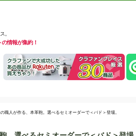
ス。
トの情報が集約！
門の職人が作る、本革鞄。選べるセミオーダーで＜バド＞登場。
鞄。選べるセミオーダーで＜バド＞登場