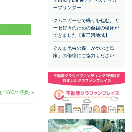
全自動｜Lieneフォトステッカ
ープリンター
クムコガーゼで眠りを包む。ガ
ーゼ好きのための至福の寝床が
E
できました【東三河地域】
ぐんま昆虫の森「かやぶき民
家」の修繕にご協力ください!!
びNYCで勝負-