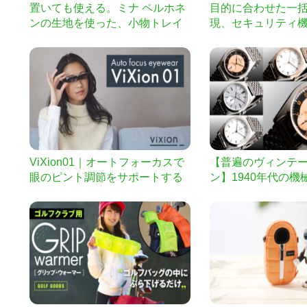
置いても使える。ミナ ペルホネ
目的に合わせた一
ンの生地を使った、小物トレイ
現、セキュリティ機
付きファブリックパネル
SSBOOK Wallet」
ViXion01｜オートフォーカスで
【普遍のヴィンテ
眼のピント調節をサポートする
ン】1940年代の
次世代アイウェア
刻したい！