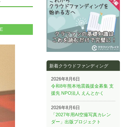
NE
新着クラウドファンディング
2026年8月6日
令和8年熊本地震義援金募集 支
援先 NPO法人 えんとかく
2026年8月6日
「2027年用AI空撮写真カレン
ダー」出版プロジェクト