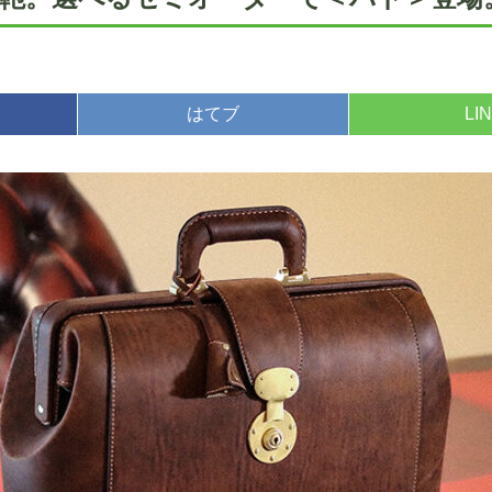
はてブ
LI