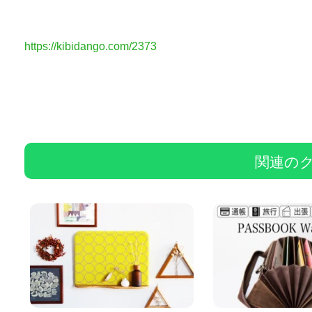
https://kibidango.com/2373
関連の