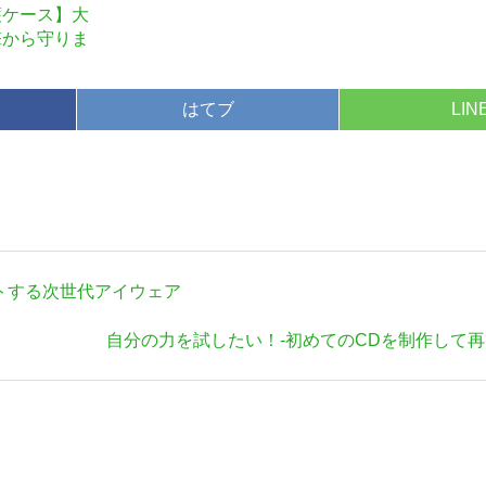
護ケース】大
撃から守りま
はてブ
LIN
ートする次世代アイウェア
次
自分の力を試したい！-初めてのCDを制作して再
の
記
事: