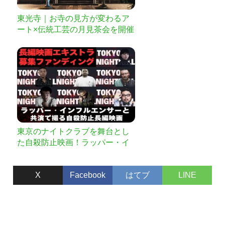
東光寺｜お寺の見方が変わるア
ート×伝統工芸の月見茶会を開催
したい
東京のナイトクラブを舞台とし
た自殺防止映画！ラッパー・イ
ンフルエンサーと共演で撮るエ
キストラ出演型クラウドファン
X
Facebook
はてブ
LINE
ディング