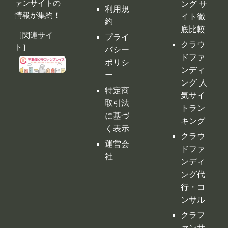
ァンサイトの
ング サ
利用規
情報が集約！
イト徹
約
底比較
［関連サイ
プライ
クラウ
ト］
バシー
ドファ
ポリシ
ンディ
ー
ング 人
特定商
気サイ
取引法
トラン
に基づ
キング
く表示
クラウ
運営会
ドファ
社
ンディ
ング代
行・コ
ンサル
クラフ
ァンサ