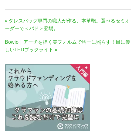
投
前
ダレスバッグ専門の職人が作る、本革鞄。選べるセミオ
稿
の
ーダーで＜バド＞登場。
ナ
記
次
Bowio｜アーチを描く美フォルムで均一に照らす！目に優
事:
ビ
の
しいLEDブックライト
ゲ
記
ー
事:
シ
ョ
ン