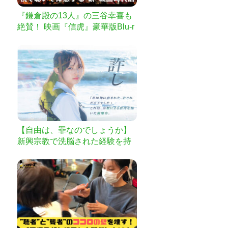
『鎌倉殿の13人』の三谷幸喜も
絶賛！ 映画『信虎』豪華版Blu-r
ayを作りたい
【自由は、罪なのでしょうか】
新興宗教で洗脳された経験を持
つ21歳の監督が描く 宗教的虐待
のリアル『許し』制作プロジェ
クト