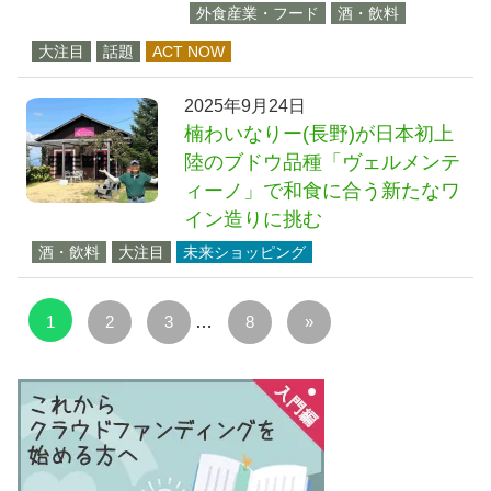
外食産業・フード
酒・飲料
大注目
話題
ACT NOW
2025年9月24日
楠わいなりー(長野)が日本初上
陸のブドウ品種「ヴェルメンテ
ィーノ」で和食に合う新たなワ
イン造りに挑む
酒・飲料
大注目
未来ショッピング
投
次
1
2
3
…
8
»
稿
の
の
記
ペ
事
ー
ジ
送