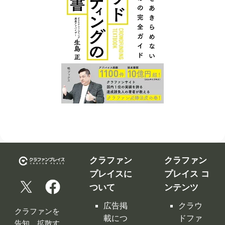
クラファン
クラファン
プレイスに
プレイス コ
ついて
ンテンツ
広告掲
クラウ
クラファンを
載につ
ドファ
告知、拡散す
いて
ンディ
るなら
ング入
修正依
クラファンプ
門編
頼フォ
レイス。
ーム
クラウ
クラファンプ
レイスには
ドファ
お問い
全てのクラフ
ンディ
合わせ