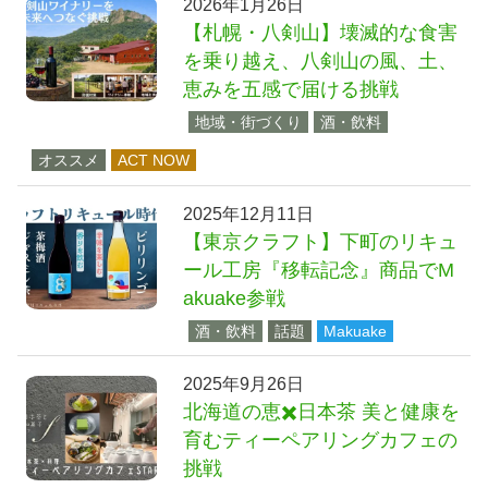
2026年1月26日
【札幌・八剣山】壊滅的な食害
を乗り越え、八剣山の風、土、
恵みを五感で届ける挑戦
地域・街づくり
酒・飲料
オススメ
ACT NOW
2025年12月11日
【東京クラフト】下町のリキュ
ール工房『移転記念』商品でM
akuake参戦
酒・飲料
話題
Makuake
2025年9月26日
北海道の恵✖️日本茶 美と健康を
育むティーペアリングカフェの
挑戦