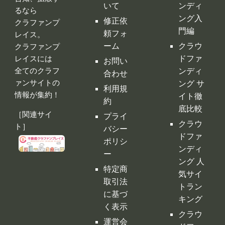
ァンサイトの
ング サ
利用規
情報が集約！
イト徹
約
底比較
［関連サイ
プライ
クラウ
ト］
バシー
ドファ
ポリシ
ンディ
ー
ング 人
特定商
気サイ
取引法
トラン
に基づ
キング
く表示
クラウ
運営会
ドファ
社
ンディ
ング代
行・コ
ンサル
クラフ
ァンサ