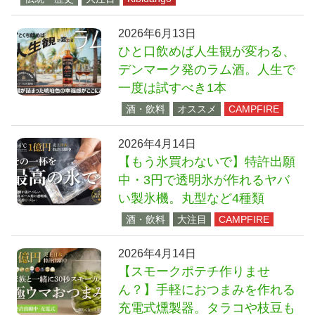
2026年6月13日
ひと口飲めば人生観が変わる、
デンマーク発のラム酒。人生で
一度は試すべき1本
酒・飲料
オススメ
CAMPFIRE
2026年4月14日
【もう氷買わないで】特許出願
中・3円で透明氷が作れるヤバ
い製氷機。丸型など4種類
酒・飲料
大注目
CAMPFIRE
2026年4月14日
【スモークポテチ作りませ
ん？】手軽におつまみを作れる
充電式燻製器。タラコや枝豆も