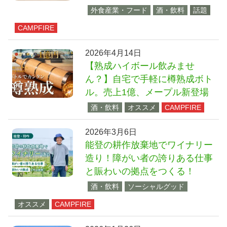
外食産業・フード
酒・飲料
話題
CAMPFIRE
2026年4月14日
【熟成ハイボール飲みませ
ん？】自宅で手軽に樽熟成ボト
ル。売上1億、メープル新登場
酒・飲料
オススメ
CAMPFIRE
2026年3月6日
能登の耕作放棄地でワイナリー
造り！障がい者の誇りある仕事
と賑わいの拠点をつくる！
酒・飲料
ソーシャルグッド
オススメ
CAMPFIRE