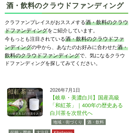
酒・飲料のクラウドファンディング
酒・飲料のクラウ
クラファンプレイスがおススメする
ドファンディング
をご紹介しています。
酒・飲料のクラウドファ
今もっとも注目されている
ンディング
酒・
の中から、あなたのお好みに合わせた
飲料のクラウドファンディング
で、気になるクラウ
ドファンディングを探してみてください。
2026年7月1日
【岐阜・美濃白川】国産高級
「和紅茶」｜400年の歴史ある
白川茶を次世代へ
地域・街づくり
酒・飲料
伝統・歴史
大注目
Kibidango