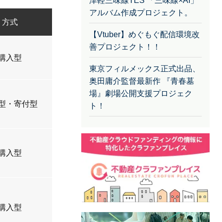
津軽三味線TES 「三味線×AI」
アルバム作成プロジェクト。
方式
【Vtuber】めぐもぐ配信環境改
善プロジェクト！！
購入型
東京フィルメックス正式出品、
奥田庸介監督最新作 『青春墓
場』劇場公開支援プロジェク
型・寄付型
ト！
購入型
購入型