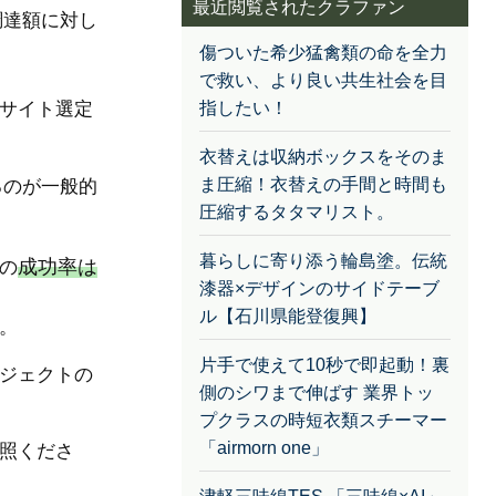
最近閲覧されたクラファン
調達額に対し
傷ついた希少猛禽類の命を全力
で救い、より良い共生社会を目
サイト選定
指したい！
衣替えは収納ボックスをそのま
ま圧縮！衣替えの手間と時間も
るのが一般的
圧縮するタタマリスト。
暮らしに寄り添う輪島塗。伝統
成功率は
の
漆器×デザインのサイドテーブ
ル【石川県能登復興】
。
片手で使えて10秒で即起動！裏
ジェクトの
側のシワまで伸ばす 業界トッ
プクラスの時短衣類スチーマー
「airmorn one」
照くださ