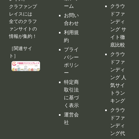
クラウ
ト］
バシー
ドファ
ポリシ
ンディ
ー
ング 人
特定商
気サイ
取引法
トラン
に基づ
キング
く表示
クラウ
運営会
ドファ
社
ンディ
ング代
行・コ
ンサル
クラフ
ァンサ
イトの
デメリ
ット