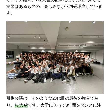
た。その結果、200人強の後輩にめぐまれ、未だに
制限はあるものの、楽しみながら切磋琢磨していま
す。
引退公演は、そのような28代目の最後の舞台であ
集大成
り、
です。大学に入って3年間をダンスに注