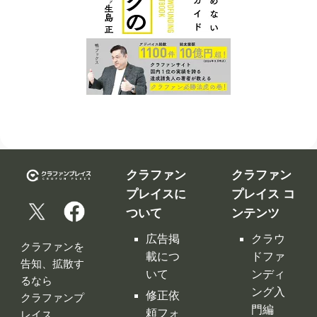
クラファン
クラファン
プレイスに
プレイス コ
ついて
ンテンツ
広告掲
クラウ
クラファンを
載につ
ドファ
告知、拡散す
いて
ンディ
るなら
ング入
修正依
クラファンプ
門編
頼フォ
レイス。
ーム
クラウ
クラファンプ
レイスには
ドファ
お問い
全てのクラフ
ンディ
合わせ
ァンサイトの
ング サ
利用規
情報が集約！
イト徹
約
底比較
［関連サイ
プライ