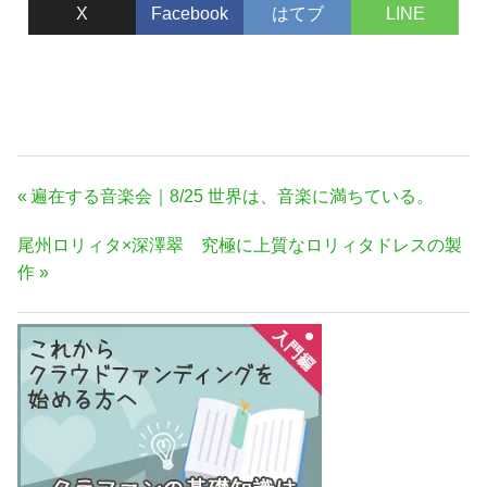
X
Facebook
はてブ
LINE
投
前
遍在する音楽会｜8/25 世界は、音楽に満ちている。
稿
の
次
尾州ロリィタ×深澤翠 究極に上質なロリィタドレスの製
ナ
記
の
作
事:
ビ
記
ゲ
事:
ー
シ
ョ
ン