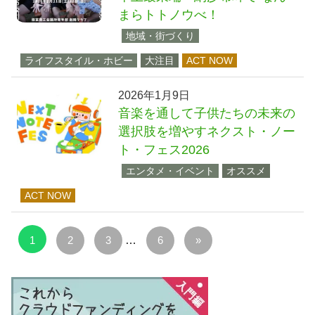
まらトトノウべ！
地域・街づくり
ライフスタイル・ホビー
大注目
ACT NOW
2026年1月9日
音楽を通して子供たちの未来の
選択肢を増やすネクスト・ノー
ト・フェス2026
エンタメ・イベント
オススメ
ACT NOW
投
次
1
2
3
…
6
»
稿
の
の
記
ペ
事
ー