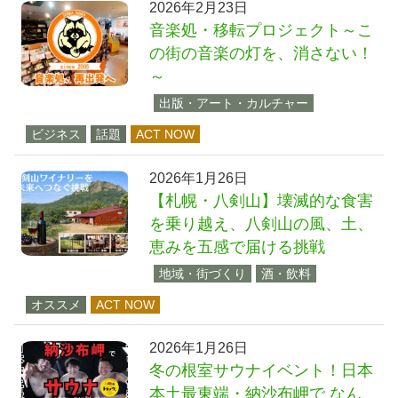
2026年2月23日
音楽処・移転プロジェクト～こ
の街の音楽の灯を、消さない！
～
出版・アート・カルチャー
ビジネス
話題
ACT NOW
2026年1月26日
【札幌・八剣山】壊滅的な食害
を乗り越え、八剣山の風、土、
恵みを五感で届ける挑戦
地域・街づくり
酒・飲料
オススメ
ACT NOW
2026年1月26日
冬の根室サウナイベント！日本
本土最東端・納沙布岬で なん