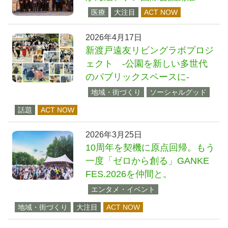
医療
大注目
ACT NOW
2026年4月17日
新渡戸遠友リビングラボプロジ
ェクト -公園を新しい多世代
のパブリックスペースに-
地域・街づくり
ソーシャルグッド
話題
ACT NOW
2026年3月25日
10周年を契機に原点回帰。もう
一度「ゼロから創る」GANKE
FES.2026を仲間と。
エンタメ・イベント
地域・街づくり
大注目
ACT NOW