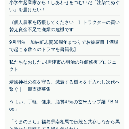
い」を届けたい！
《個人農家を応援してください！》トラクターの買い
替え資金不足で廃業の危機です！
9月開催！加納町志賀30周年まつりでお披露目【酒場
で起こる数々のドラマを書籍化】
私たちなおしたい!唐津市の明治の洋館修復プロジェ
クト
靖國神社の桜を守る。減衰する樹々を手入れし次代へ
繋ぐ｜一期支援募集
うまい、手軽、健康。脂質4.5gの玄米カップ麺「BiN
oo」
「うまのまち」福島県南相馬で伝統と共存しながら馬
と新たな挑戦をする場を創りたい