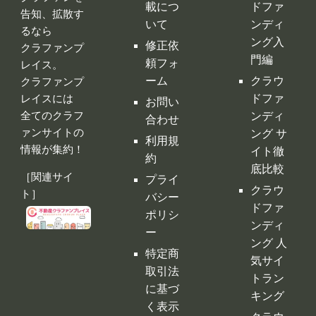
全てのクラフ
ンディ
合わせ
ァンサイトの
ング サ
利用規
情報が集約！
イト徹
約
底比較
［関連サイ
プライ
クラウ
ト］
バシー
ドファ
ポリシ
ンディ
ー
ング 人
特定商
気サイ
取引法
トラン
に基づ
キング
く表示
クラウ
運営会
ドファ
社
ンディ
ング代
行・コ
ンサル
クラフ