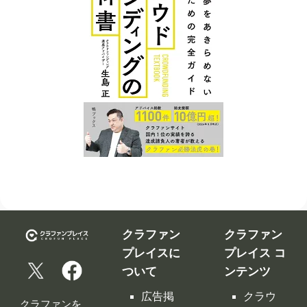
クラファン
クラファン
プレイスに
プレイス コ
ついて
ンテンツ
広告掲
クラウ
クラファンを
載につ
ドファ
告知、拡散す
いて
ンディ
るなら
ング入
修正依
クラファンプ
門編
頼フォ
レイス。
ーム
クラウ
クラファンプ
レイスには
ドファ
お問い