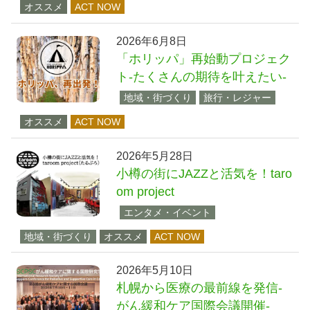
オススメ
ACT NOW
2026年6月8日
「ホリッパ」再始動プロジェク
ト-たくさんの期待を叶えたい-
地域・街づくり
旅行・レジャー
オススメ
ACT NOW
2026年5月28日
小樽の街にJAZZと活気を！taro
om project
エンタメ・イベント
地域・街づくり
オススメ
ACT NOW
2026年5月10日
札幌から医療の最前線を発信-
がん緩和ケア国際会議開催-