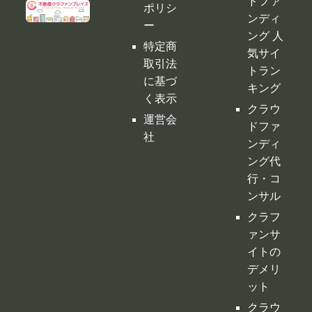
運営会
ドファ
社
ンディ
ング代
行・コ
ンサル
クラフ
ァンサ
イトの
デメリ
ット
クラウ
ドファ
ンディ
ングの
税金
購入型
クラウ