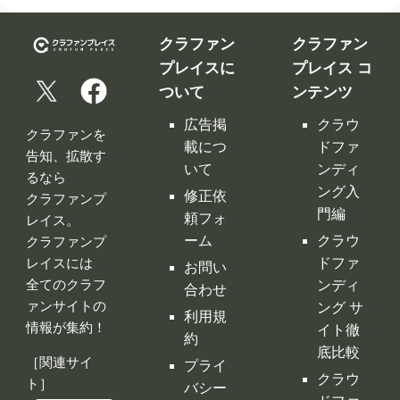
載につ
ドファ
告知、拡散す
いて
ンディ
るなら
ング入
修正依
クラファンプ
門編
頼フォ
レイス。
ーム
クラウ
クラファンプ
レイスには
ドファ
お問い
全てのクラフ
ンディ
合わせ
ァンサイトの
ング サ
利用規
情報が集約！
イト徹
約
底比較
［関連サイ
プライ
クラウ
ト］
バシー
ドファ
ポリシ
ンディ
ー
ング 人
特定商
気サイ
取引法
トラン
に基づ
キング
く表示
クラウ