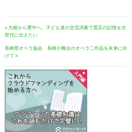
投
前
大槌から豊中へ。子ども達の交流演奏で震災の記憶を次
稿
の
世代に伝えたい
ナ
記
次
長崎県オペラ協会 長崎が舞台のオペラ二作品を未来に向
事:
ビ
の
けて
ゲ
記
ー
事:
シ
ョ
ン