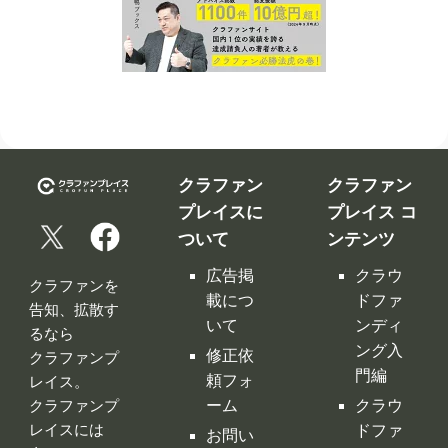
クラファン
クラファン
プレイスに
プレイス コ
ついて
ンテンツ
広告掲
クラウ
クラファンを
載につ
ドファ
告知、拡散す
いて
ンディ
るなら
ング入
修正依
クラファンプ
門編
頼フォ
レイス。
ーム
クラウ
クラファンプ
レイスには
ドファ
お問い
全てのクラフ
ンディ
合わせ
ァンサイトの
ング サ
利用規
情報が集約！
イト徹
約
底比較
［関連サイ
プライ
クラウ
ト］
バシー
ドファ
ポリシ