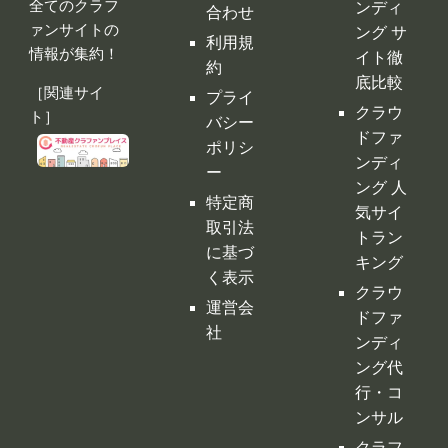
ンディ
ー
ング 人
特定商
気サイ
取引法
トラン
に基づ
キング
く表示
クラウ
運営会
ドファ
社
ンディ
ング代
行・コ
ンサル
クラフ
ァンサ
イトの
デメリ
ット
クラウ
ドファ