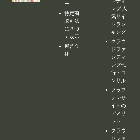
ンディ
ー
ング 人
特定商
気サイ
取引法
トラン
に基づ
キング
く表示
クラウ
運営会
ドファ
社
ンディ
ング代
行・コ
ンサル
クラフ
ァンサ
イトの
デメリ
ット
クラウ
ドファ