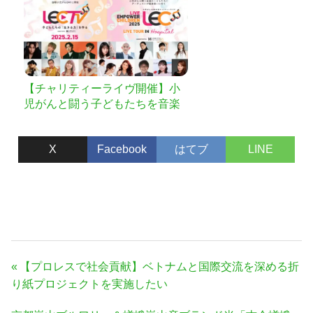
【チャリティーライヴ開催】小
児がんと闘う子どもたちを音楽
を通して支援したい！
X
Facebook
はてブ
LINE
投
前
【プロレスで社会貢献】ベトナムと国際交流を深める折
稿
の
り紙プロジェクトを実施したい
ナ
記