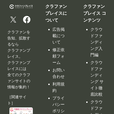
クラファン
クラファン
プレイスに
プレイス コ
ついて
ンテンツ
広告掲
クラウ
クラファンを
載につ
ドファ
告知、拡散す
いて
ンディ
るなら
ング入
修正依
クラファンプ
門編
頼フォ
レイス。
ーム
クラウ
クラファンプ
レイスには
ドファ
お問い
全てのクラフ
ンディ
合わせ
ァンサイトの
ング サ
利用規
情報が集約！
イト徹
約
底比較
［関連サイ
プライ
クラウ
ト］
バシー
ドファ
ポリシ