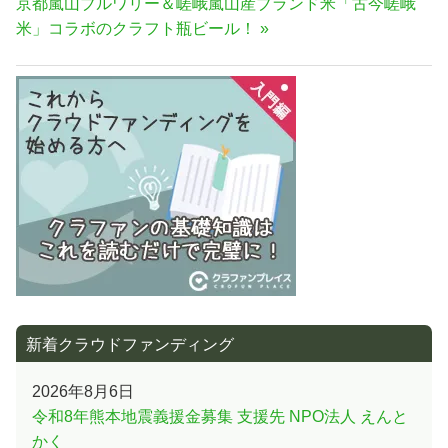
次
京都嵐山ブルワリー＆嵯峨嵐山産ブランド米「古今嵯峨
事:
ビ
の
米」コラボのクラフト瓶ビール！
ゲ
記
ー
事:
シ
ョ
ン
新着クラウドファンディング
2026年8月6日
令和8年熊本地震義援金募集 支援先 NPO法人 えんと
かく