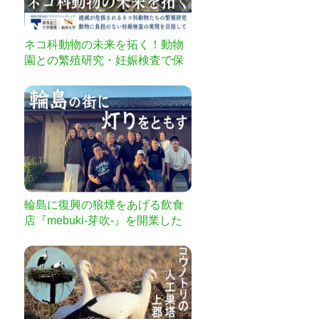
ネコ科動物の未来を拓く！動物
園との繁殖研究・妊娠検査で保
全に繋げる
輪島に復興の狼煙をあげる飲食
店『mebuki-芽吹-』を開業した
い