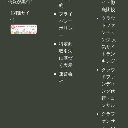
情報が集約！
イト徹
約
底比較
［関連サイ
プライ
クラウ
ト］
バシー
ドファ
ポリシ
ンディ
ー
ング 人
特定商
気サイ
取引法
トラン
に基づ
キング
く表示
クラウ
運営会
ドファ
社
ンディ
ング代
行・コ
ンサル
クラフ
ァンサ