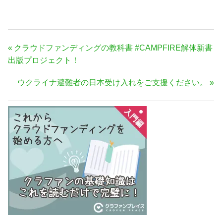
投
前
クラウドファンディングの教科書 #CAMPFIRE解体新書
稿
の
出版プロジェクト！
ナ
記
次
ウクライナ避難者の日本受け入れをご支援ください。
事:
ビ
の
ゲ
記
ー
事:
シ
ョ
ン