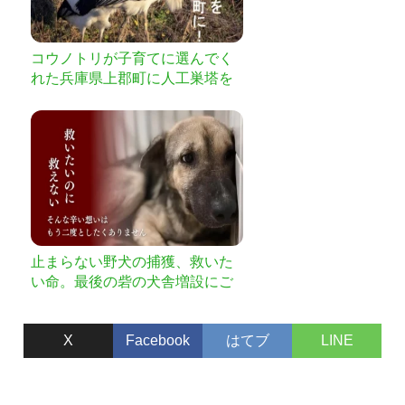
コウノトリが子育てに選んでく
れた兵庫県上郡町に人工巣塔を
建てたい！
止まらない野犬の捕獲、救いた
い命。最後の砦の犬舎増設にご
支援を。
X
Facebook
はてブ
LINE