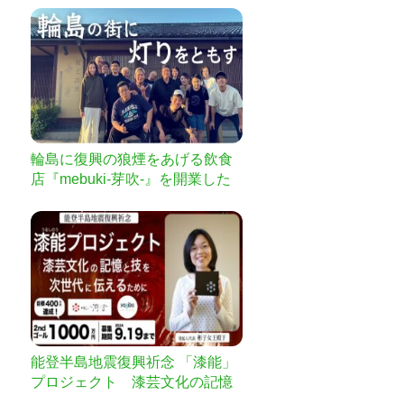
輪島に復興の狼煙をあげる飲食
店『mebuki-芽吹-』を開業した
い
能登半島地震復興祈念 「漆能」
プロジェクト 漆芸文化の記憶
と技を次世代に伝えるために