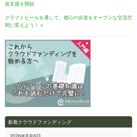
稿
の
急支援を開始
ナ
記
次
クラフトビールを通して、都心の歩道をオープンな交流空
事:
ビ
の
間に変えよう！
ゲ
記
ー
事:
シ
ョ
ン
新着クラウドファンディング
2026年8月6日