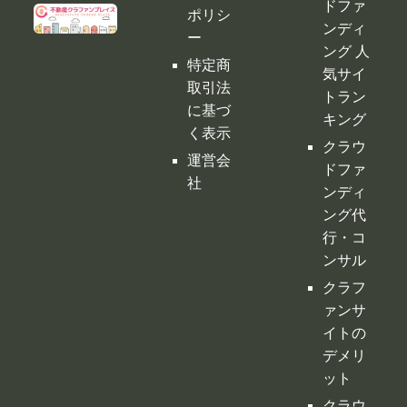
運営会
ドファ
社
ンディ
ング代
行・コ
ンサル
クラフ
ァンサ
イトの
デメリ
ット
クラウ
ドファ
ンディ
ングの
税金
購入型
クラウ