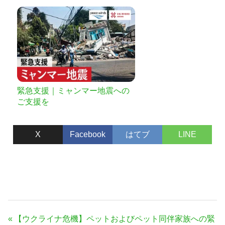
緊急支援｜ミャンマー地震への
ご支援を
X
Facebook
はてブ
LINE
投
前
【ウクライナ危機】ペットおよびペット同伴家族への緊