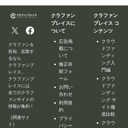
載につ
ドファ
告知、拡散す
いて
ンディ
るなら
ング入
修正依
クラファンプ
門編
頼フォ
レイス。
ーム
クラウ
クラファンプ
レイスには
ドファ
お問い
全てのクラフ
ンディ
合わせ
ァンサイトの
ング サ
利用規
情報が集約！
イト徹
約
底比較
［関連サイ
プライ
クラウ
ト］
バシー
ドファ
ポリシ
ンディ
ー
ング 人
特定商
気サイ
取引法
トラン
に基づ
キング
く表示
クラウ