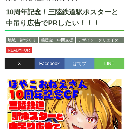
10周年記念！三陸鉄道駅ポスターと
中吊り広告でPRしたい！！！
地域・街づくり
義援金・中間支援
デザイン・クリエイター
READYFOR
X
Facebook
はてブ
LINE