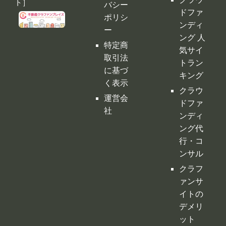
く表示
クラウ
運営会
ドファ
社
ンディ
ング代
行・コ
ンサル
クラフ
ァンサ
イトの
デメリ
ット
クラウ
ドファ
ンディ
ングの
税金
購入型