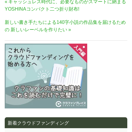
投
前
キャッシュレス時代に、必要なものがスマートに納まる
稿
の
YOSHINAコンパクト二つ折り財布!
ナ
記
次
新しい書き手たちによる140字小説の作品集を届けるため
事:
ビ
の
の 新しいレーベルを作りたい
ゲ
記
ー
事:
シ
ョ
ン
新着クラウドファンディング