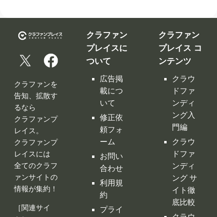
広告掲
クラウ
クラファンを
載につ
ドファ
告知、拡散す
いて
ンディ
るなら
ング入
修正依
クラファンプ
門編
頼フォ
レイス。
ーム
クラウ
クラファンプ
レイスには
ドファ
お問い
全てのクラフ
ンディ
合わせ
ァンサイトの
ング サ
利用規
情報が集約！
イト徹
約
底比較
［関連サイ
プライ
クラウ
ト］
バシー
ドファ
ポリシ
ンディ
ー
ング 人
特定商
気サイ
取引法
トラン
に基づ
キング