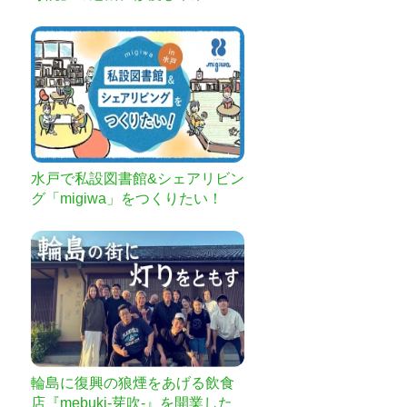
なぎたい
水戸で私設図書館&シェアリビン
グ「migiwa」をつくりたい！
輪島に復興の狼煙をあげる飲食
店『mebuki-芽吹-』を開業した