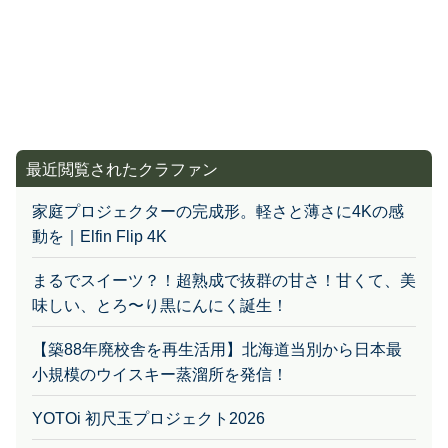
最近閲覧されたクラファン
家庭プロジェクターの完成形。軽さと薄さに4Kの感
動を｜Elfin Flip 4K
まるでスイーツ？！超熟成で抜群の甘さ！甘くて、美
味しい、とろ〜り黒にんにく誕生！
【築88年廃校舎を再生活用】北海道当別から日本最
小規模のウイスキー蒸溜所を発信！
YOTOi 初尺玉プロジェクト2026
気品とタフを両立。 欲しい機能のすべてを凝縮、2つ