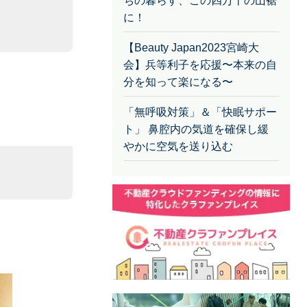
ちの暮らす、この四万十の山裾
に！
【Beauty Japan2023宮崎大
会】兵等利子を応援〜本来の自
分を知って楽になる〜
「無呼吸対策」＆「快眠サポー
ト」 鼻腔内の気道を確保し緩
やかに空気を送り込む