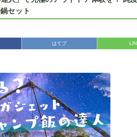
ル鍋セット
はてブ
LI