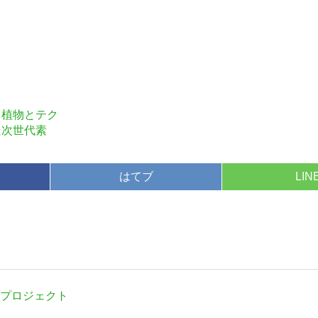
ズ「Water
24時間を可視化｜時間の使い方
が変わる時計！
。植物とテク
た次世代素
定番白T
はてブ
LIN
化プロジェクト