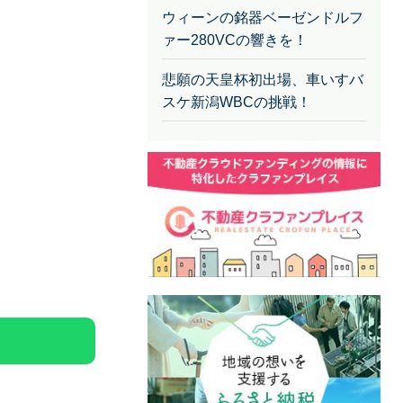
ウィーンの銘器ベーゼンドルフ
ァー280VCの響きを！
悲願の天皇杯初出場、車いすバ
スケ新潟WBCの挑戦！