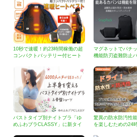
10秒で速暖！約23時間稼働の超
マグネットでパチ
コンパクトバッテリー付ヒート
機能防刃盗難防止バッ
ベスト
ack
バストタイプ別ナイトブラ「ゆ
驚異の防水防汚性
めふわブラCLASSY」に新タイ
を楽しむための24
プ＆骨盤ショーツ登場
実感！ 優れた滑り