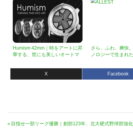
履き心地・防水シュー
walker」
Humism 42mm｜時をアートに昇
さら、ふわ、爽快
華する、世にも美しいオートマ
ノロジーで生まれ
チック腕時計
材。快適高機能な新
X
Facebook
投
前
目指せ一部リーグ優勝｜創部123年、北大硬式野球部強
稿
の