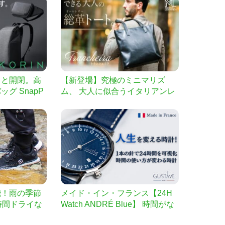
ッと開閉。高
【新登場】究極のミニマリズ
グ SnapP
ム、 大人に似合うイタリアンレ
ザーのトートバッグ
能！雨の季節
メイド・イン・フランス【24H
時間ドライな
Watch ANDRÉ Blue】 時間がな
止めと快適な
いと嘆く全ての方へ｜1本の針で