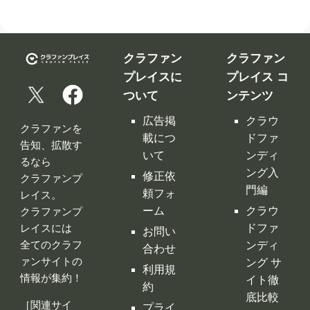
クラファン
クラファン
プレイスに
プレイス コ
ついて
ンテンツ
広告掲
クラウ
クラファンを
載につ
ドファ
告知、拡散す
いて
ンディ
るなら
ング入
修正依
クラファンプ
門編
頼フォ
レイス。
ーム
クラウ
クラファンプ
レイスには
ドファ
お問い
全てのクラフ
ンディ
合わせ
ァンサイトの
ング サ
利用規
情報が集約！
イト徹
約
底比較
［関連サイ
プライ