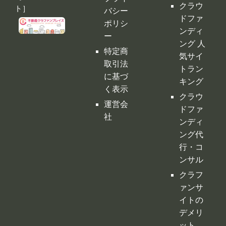
クラウ
ト］
バシー
ドファ
ポリシ
ンディ
ー
ング 人
特定商
気サイ
取引法
トラン
に基づ
キング
く表示
クラウ
運営会
ドファ
社
ンディ
ング代
行・コ
ンサル
クラフ
ァンサ
イトの
デメリ
ット