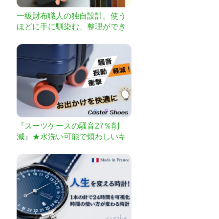
一級財布職人の独自設計。使う
ほどに手に馴染む、整理ができ
る圧倒的に薄く小さな長財布
『スーツケースの騒音27％削
減』★水洗い可能で煩わしいキ
ャスター掃除とはおさらば★ス
ーツケースの衝撃や振動も軽減
出来て体への負担も減らせる
【Caster専用Shoes】