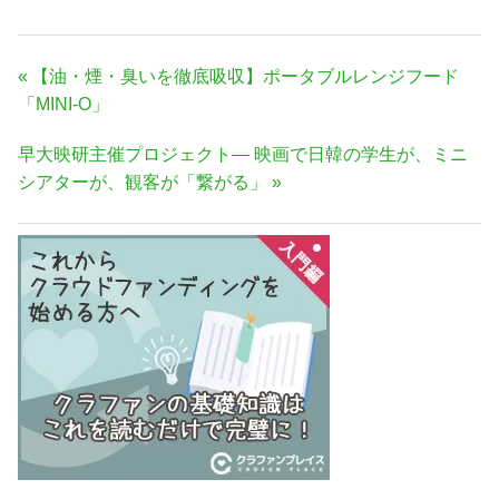
投
前
【油・煙・臭いを徹底吸収】ポータブルレンジフード
稿
の
「MINI-O」
ナ
記
次
早大映研主催プロジェクト— 映画で日韓の学生が、ミニ
事:
ビ
の
シアターが、観客が「繋がる」
ゲ
記
ー
事:
シ
ョ
ン