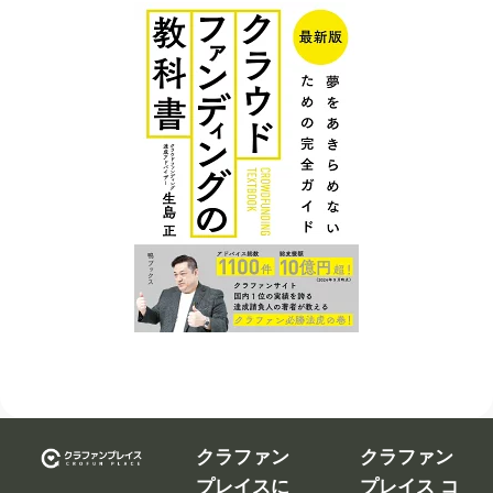
クラファン
クラファン
プレイスに
プレイス コ
ついて
ンテンツ
広告掲
クラウ
クラファンを
載につ
ドファ
告知、拡散す
いて
ンディ
るなら
ング入
修正依
クラファンプ
門編