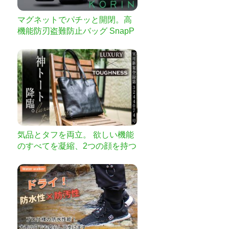
マグネットでパチッと開閉。高
機能防刃盗難防止バッグ SnapP
ack
気品とタフを両立。 欲しい機能
のすべてを凝縮、2つの顔を持つ
究極の本革トートバッグ