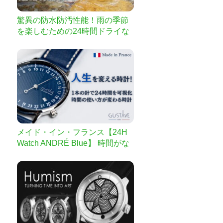
驚異の防水防汚性能！雨の季節
を楽しむための24時間ドライな
実感！ 優れた滑り止めと快適な
履き心地・防水シューズ「Water
walker」
メイド・イン・フランス【24H
Watch ANDRÉ Blue】 時間がな
いと嘆く全ての方へ｜1本の針で
24時間を可視化｜時間の使い方
が変わる時計！