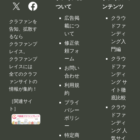
頼フォ
レイス。
ーム
クラウ
クラファンプ
レイスには
ドファ
お問い
全てのクラフ
ンディ
合わせ
ァンサイトの
ング サ
利用規
情報が集約！
イト徹
約
底比較
［関連サイ
プライ
クラウ
ト］
バシー
ドファ
ポリシ
ンディ
ー
ング 人
特定商
気サイ
取引法
トラン
に基づ
キング
く表示
クラウ
運営会
ドファ
社
ンディ
ング代