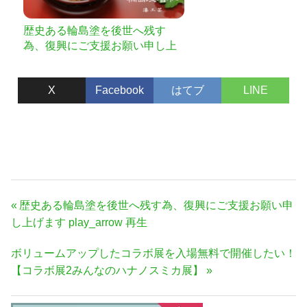
歴史ある輪島塗を後世へ残す
為、復興にご支援お願い申し上
げます play_arrow 再生
X
Facebook
はてブ
LINE
投
前
歴史ある輪島塗を後世へ残す為、復興にご支援お願い申
稿
の
し上げます play_arrow 再生
ナ
記
次
ボリュームアップしたコラボ展を入場無料で開催したい！
事:
ビ
の
【コラボ展2みんなのハナノスミカ展】
ゲ
記
ー
事: