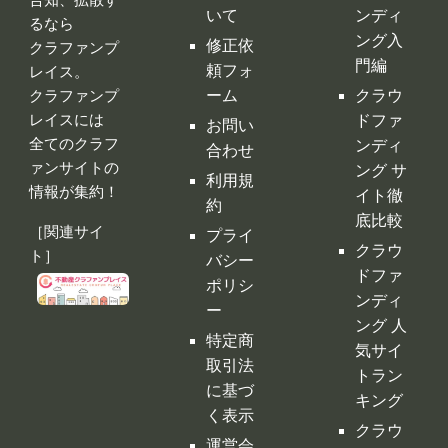
いて
ンディ
るなら
ング入
修正依
クラファンプ
門編
頼フォ
レイス。
ーム
クラウ
クラファンプ
レイスには
ドファ
お問い
全てのクラフ
ンディ
合わせ
ァンサイトの
ング サ
利用規
情報が集約！
イト徹
約
底比較
［関連サイ
プライ
クラウ
ト］
バシー
ドファ
ポリシ
ンディ
ー
ング 人
特定商
気サイ
取引法
トラン
に基づ
キング
く表示
クラウ
運営会