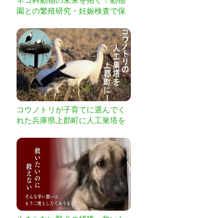
ネコ科動物の未来を拓く！動物
園との繁殖研究・妊娠検査で保
全に繋げる
コウノトリが子育てに選んでく
れた兵庫県上郡町に人工巣塔を
建てたい！