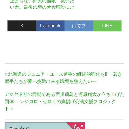
止まらない野犬の捕獲、救いた
い命。最後の砦の犬舎増設にご
支援を。
X
Facebook
はてブ
LINE
投
前
北海道のジュニア・ユース選手の継続的強化を!! ー若き
稿
の
選手たちが夢へ挑戦出来る環境を整えたいー
ナ
記
次
アマヤドリの同期である宮川飛鳥と河原翔太が立ち上げた
事:
ビ
の
団体、 ンジロロ・セロリの旗揚げ公演支援プロジェク
ゲ
記
ト
ー
事:
シ
ョ