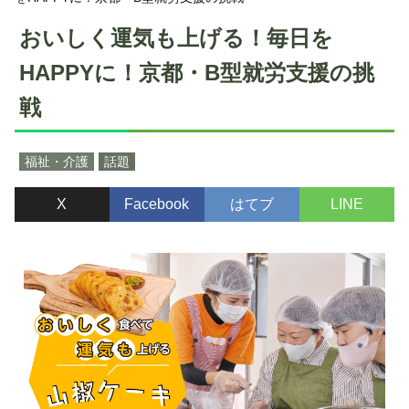
おいしく運気も上げる！毎日を
HAPPYに！京都・B型就労支援の挑
戦
福祉・介護
話題
X
Facebook
はてブ
LINE