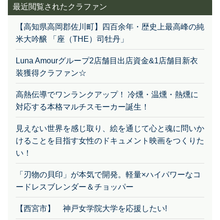
最近閲覧されたクラファン
【高知県高岡郡佐川町】四百余年・歴史上最高峰の純
米大吟醸 「座（THE）司牡丹」
Luna Amourグループ2店舗目出店資金&1店舗目新衣
装獲得クラファン☆
高熱伝導でワンランクアップ！ 冷燻・温燻・熱燻に
対応する本格マルチスモーカー誕生！
見えない世界を感じ取り、絵を通じて心と魂に問いか
けることを目指す女性のドキュメント映画をつくりた
い！
「刃物の貝印」が本気で開発。軽量×ハイパワーなコ
ードレスブレンダー＆チョッパー
【西宮市】 神戸女学院大学を応援したい!