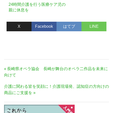
24時間介護を行う医療ケア児の
親に休息を
X
Facebook
はてブ
LINE
投
前
長崎県オペラ協会 長崎が舞台のオペラ二作品を未来に
稿
の
向けて
ナ
記
次
介護に関わる皆を笑顔に！介護現場発、認知症の方向けの
事:
ビ
の
商品にご支援を
ゲ
記
ー
事:
シ