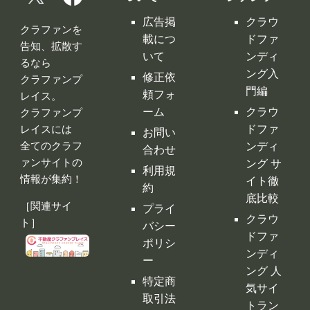
広告掲
クラウ
クラファンを
載につ
ドファ
告知、拡散す
いて
ンディ
るなら
ング入
修正依
クラファンプ
門編
頼フォ
レイス。
ーム
クラウ
クラファンプ
レイスには
ドファ
お問い
全てのクラフ
ンディ
合わせ
ァンサイトの
ング サ
利用規
情報が集約！
イト徹
約
底比較
［関連サイ
プライ
クラウ
ト］
バシー
ドファ
ポリシ
ンディ
ー
ング 人
特定商
気サイ
取引法
トラン