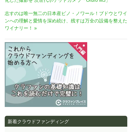
稿
化した撮影を 次世代ポケットカメラ「Ordro M3」
ナ
記
次
志すのは唯一無二の日本産ピノ・ノワール！ブドウとワイ
事:
ビ
の
ンへの理解と愛情を深め続け、残すは万全の設備を整えた
ゲ
記
ワイナリー！
ー
事:
シ
ョ
ン
新着クラウドファンディング