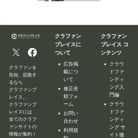
ついて
ンテンツ
広告掲
クラウ
クラファンを
載につ
ドファ
告知、拡散す
いて
ンディ
るなら
ング入
修正依
クラファンプ
門編
頼フォ
レイス。
ーム
クラウ
クラファンプ
レイスには
ドファ
お問い
全てのクラフ
ンディ
合わせ
ァンサイトの
ング サ
利用規
情報が集約！
イト徹
約
底比較
［関連サイ
プライ
クラウ
ト］
バシー
ドファ
ポリシ
ンディ
ー
ング 人
特定商
気サイ
取引法