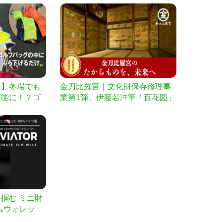
！】冬場でも
金刀比羅宮｜文化財保存修理事
可能に！？ゴ
業第1弾、伊藤若冲筆「百花図」
ーマー
他
掴む ミニ財
リムウォレッ