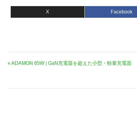
X
Facebook
投
前
ADAMON 65W | GaN充電器を超えた小型・軽量充電器
稿
の
ナ
記
事:
ビ
ゲ
ー
シ
ョ
ン