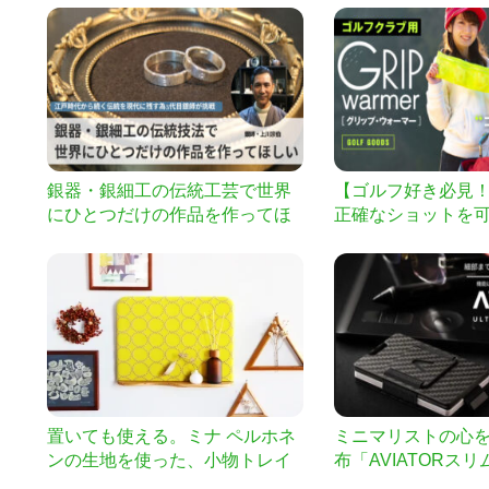
い
銀器・銀細工の伝統工芸で世界
【ゴルフ好き必見
にひとつだけの作品を作ってほ
正確なショットを
しい！
ルフクラブ用ウォ
置いても使える。ミナ ペルホネ
ミニマリストの心を
ンの生地を使った、小物トレイ
布「AVIATORス
付きファブリックパネル
ト」