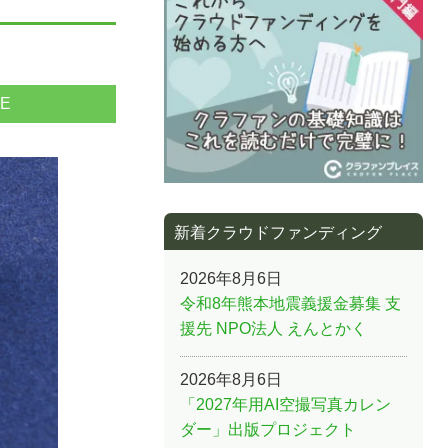
NE
新着クラウドファンディング
2026年8月6日
令和8年熊本地震義援金募集 支
援先 NPO法人 えんとかく
2026年8月6日
「2027年用AI空撮写真カレン
ダー」出版プロジェクト