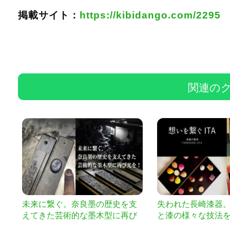
掲載サイト：
https://kibidango.com/2295
関連の
未来に繋ぐ。奈良墨の歴史を支
失われた長崎漆器
えてきた芸術的な墨木型に再び
と漆の様々な技法
光を！
の工芸や文化をつ