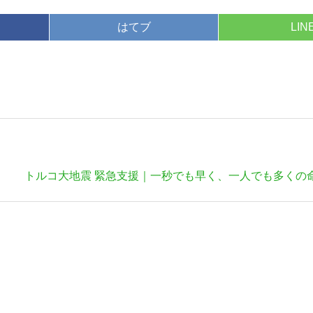
はてブ
LIN
次
トルコ大地震 緊急支援｜一秒でも早く、一人でも多くの
の
記
事: