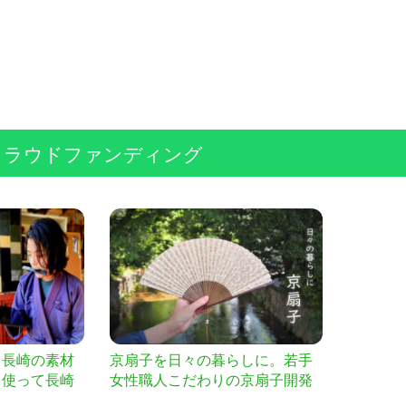
クラウドファンディング
。長崎の素材
京扇子を日々の暮らしに。若手
を使って長崎
女性職人こだわりの京扇子開発
なげていきた
を応援して下さい！