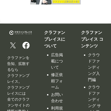
クラファン
クラファン
プレイスに
プレイス コ
ついて
ンテンツ
広告掲
クラウ
クラファンを
載につ
ドファ
告知、拡散す
いて
ンディ
るなら
ング入
修正依
クラファンプ
門編
頼フォ
レイス。
ーム
クラウ
クラファンプ
レイスには
ドファ
お問い
全てのクラフ
ンディ
合わせ
ァンサイトの
ング サ
利用規