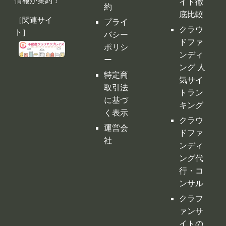
情報が集約！
イト徹
約
底比較
［関連サイ
プライ
クラウ
ト］
バシー
ドファ
ポリシ
ンディ
ー
ング 人
特定商
気サイ
取引法
トラン
に基づ
キング
く表示
クラウ
運営会
ドファ
社
ンディ
ング代
行・コ
ンサル
クラフ
ァンサ
イトの