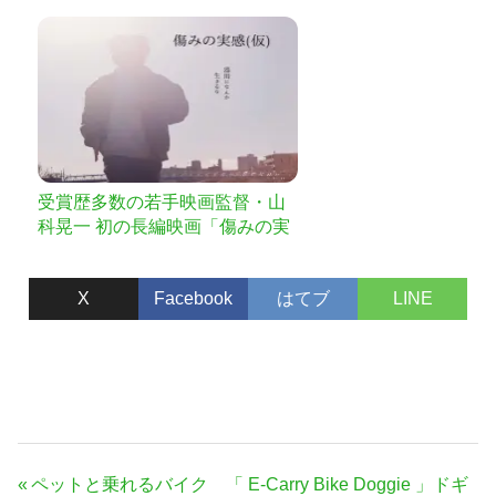
ンフルエンサーと共演で撮るエ
キストラ出演型クラウドファン
ディング
受賞歴多数の若手映画監督・山
科晃一 初の長編映画「傷みの実
感（仮）」支援プロジェクト！
X
Facebook
はてブ
LINE
投
前
ペットと乗れるバイク 「 E-Carry Bike Doggie 」ドギ