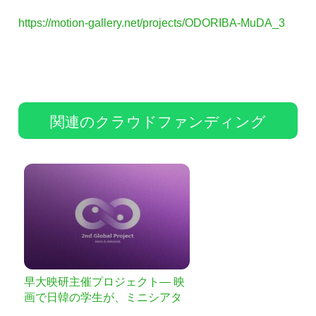
https://motion-gallery.net/projects/ODORIBA-MuDA_3
関連のクラウドファンディング
早大映研主催プロジェクト— 映
画で日韓の学生が、ミニシアタ
ーが、観客が「繋がる」