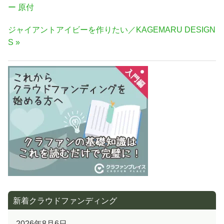
稿
の
ー 原付
ナ
記
次
ジャイアントアイビーを作りたい／KAGEMARU DESIGN
事:
ビ
の
S
ゲ
記
ー
事:
シ
ョ
ン
新着クラウドファンディング
2026年8月6日