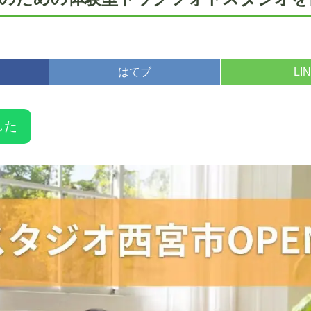
はてブ
LI
した