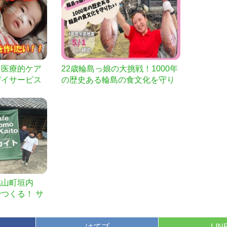
、医療的ケア
22歳輪島っ娘の大挑戦！1000年
デイサービス
の歴史ある輪島の食文化を守り
たい
桃山町垣内
つくる！ サ
プ場＆よろず
に！【ふるさ
はてブ
LIN