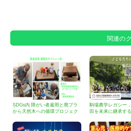
関連の
SDGs内 障がい者雇用と廃プラ
駒場農学レガシー
から天然木への循環プロジェク
田を未来に継承す
ト