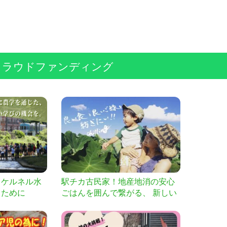
クラウドファンディング
，ケルネル水
駅チカ古民家！地産地消の安心
るために
ごはんを囲んで繋がる、 新しい
人との関わりを創造するNEW C
hillingがスタート！