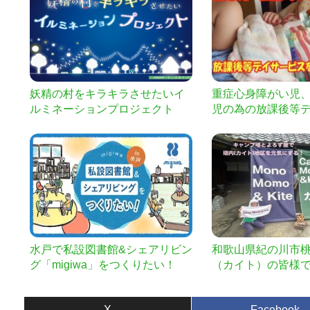
妖精の村をキラキラさせたいイ
重症心身障がい児
ルミネーションプロジェクト
児の為の放課後等
を作りたい
水戸で私設図書館&シェアリビン
和歌山県紀の川市
グ「migiwa」をつくりたい！
（カイト）の皆様で
ウナがあるキャン
屋をより良い場所
X
Facebook