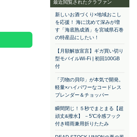
最近閲覧されたクラファン
新しいお酒づくり×地域おこし
を応援！ 海に沈めて深みが増
す「海底熟成酒」を宮城県石巻
の特産品にしたい！
【月額解放宣言】ギガ買い切り
型モバイルWi-Fi | 初回100GB
付
「刃物の貝印」が本気で開発。
軽量×ハイパワーなコードレス
ブレンダー＆チョッパー
瞬間閉じ！５秒でまとまる【超
頑丈&撥水】 －5℃冷感フック
付き晴雨兼用折りたたみ