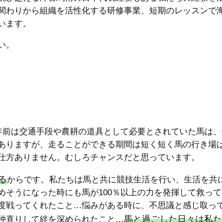
関わりから組織を活性化する研修事業、短期のレッスンで
います。
い。
0年前は交通手段や農耕の道具として必要とされていた馬は
ありますが、走ることができる期間は短く短く馬の行き場
仕方ありません。むしろチャンスだと思っています。
る
からです。私たちは馬と共に競技生活を行い、生活を共
めそうになった時にも馬が100％以上の力を発揮して救っ
度戦ってくれたこと…悩みがある時に、不思議と感じ取っ
馬と過ごした日々は私た
仲直りして絆を深められたこと…