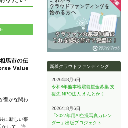
NE
南相馬市の伝
新着クラウドファンディング
 Value
2026年8月6日
令和8年熊本地震義援金募集 支
援先 NPO法人 えんとかく
とが豊かな関わ
2026年8月6日
「2027年用AI空撮写真カレン
と共に新しい事
ダー」出版プロジェクト
活かして、海