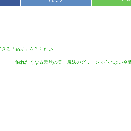
できる「宿坊」を作りたい
次
触れたくなる天然の美、魔法のグリーンで心地よい空間 (Gr
の
記
事: