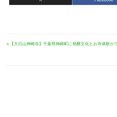
と納税型】
投
前
【大日山神崎寺】千葉県神崎町に発酵文化とお寺体験が
稿
の
ナ
記
事:
ビ
ゲ
ー
シ
ョ
ン