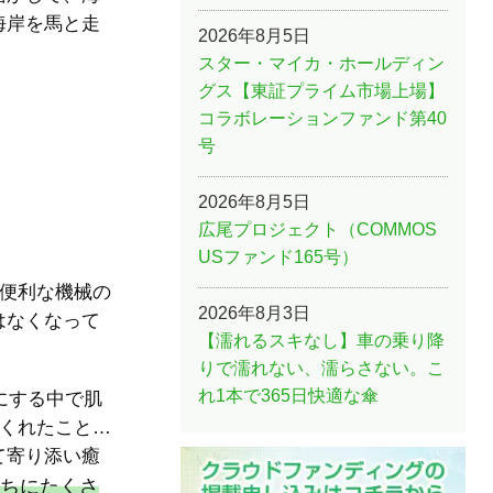
海岸を馬と走
2026年8月5日
スター・マイカ・ホールディン
グス【東証プライム市場上場】
コラボレーションファンド第40
号
2026年8月5日
広尾プロジェクト（COMMOS
USファンド165号）
、便利な機械の
2026年8月3日
はなくなって
【濡れるスキなし】車の乗り降
りで濡れない、濡らさない。こ
れ1本で365日快適な傘
にする中で肌
てくれたこと…
て寄り添い癒
ちにたくさ