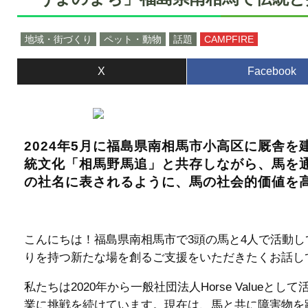
地域・街づくり
ペット・動物
話題
CAMPFIRE
X
Facebook
2024年5月に福島県南相馬市小高区に厩舎
統文化「相馬野馬追」と共存しながら、馬を通じ
の社名に表されるように、馬の社会的価値を
こんにちは！福島県南相馬市で3頭の馬と4人で活動してい
りを持つ新たな場を創るご支援をいただきたくお話し
私たちは2020年から一般社団法人Horse Valu
業に挑戦を続けています。現在は、馬と共に障害物を