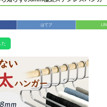
はてブ
LI
した