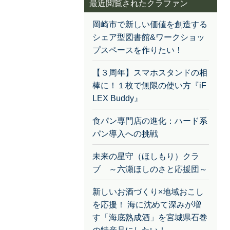
最近閲覧されたクラファン
岡崎市で新しい価値を創造する
シェア型図書館&ワークショッ
プスペースを作りたい！
【３周年】スマホスタンドの相
棒に！１枚で無限の使い方『iF
LEX Buddy』
食パン専門店の進化：ハード系
パン導入への挑戦
未来の星守（ほしもり）クラ
ブ ～六瀬ほしのさと応援団～
新しいお酒づくり×地域おこし
を応援！ 海に沈めて深みが増
す「海底熟成酒」を宮城県石巻