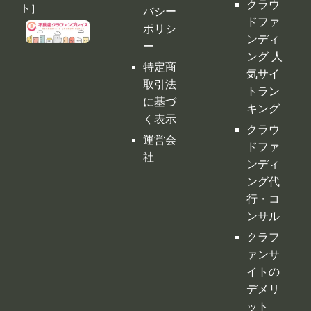
クラウ
ト］
バシー
ドファ
ポリシ
ンディ
ー
ング 人
特定商
気サイ
取引法
トラン
に基づ
キング
く表示
クラウ
運営会
ドファ
社
ンディ
ング代
行・コ
ンサル
クラフ
ァンサ
イトの
デメリ
ット