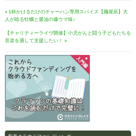
投
前
1杯かけるだけのチャーハン専用スパイス【麺屋辰】大
稿
の
人が唸る牡蠣と醤油の爆ウマ味♪
ナ
記
次
【チャリティーライヴ開催】小児がんと闘う子どもたちを
事:
ビ
の
音楽を通して支援したい！
ゲ
記
ー
事:
シ
ョ
ン