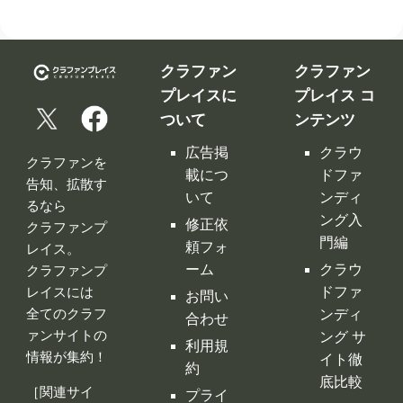
クラファン
クラファン
プレイスに
プレイス コ
ついて
ンテンツ
広告掲
クラウ
クラファンを
載につ
ドファ
告知、拡散す
いて
ンディ
るなら
ング入
修正依
クラファンプ
門編
頼フォ
レイス。
ーム
クラウ
クラファンプ
レイスには
ドファ
お問い
全てのクラフ
ンディ
合わせ
ァンサイトの
ング サ
利用規
情報が集約！
イト徹
約
底比較
［関連サイ
プライ