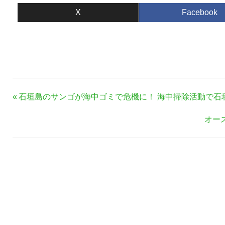
X
Facebook
投
前
石垣島のサンゴが海中ゴミで危機に！ 海中掃除活動で石
稿
の
次
オー
ナ
記
の
事:
ビ
記
ゲ
事:
ー
シ
ョ
ン