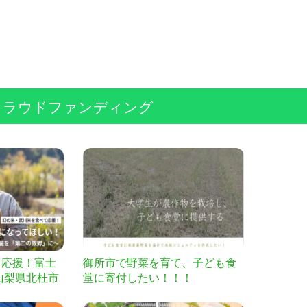
クラウドファンディング
て応援！富士
御所市で野菜を育て、子ども食
山梨県北杜市
堂に寄付したい！！！
郷」に！