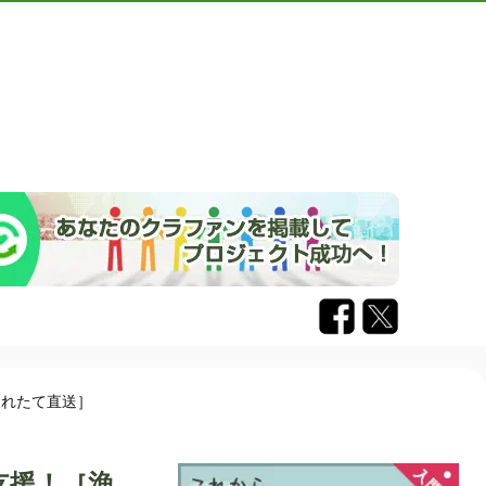
獲れたて直送］
支援！［漁