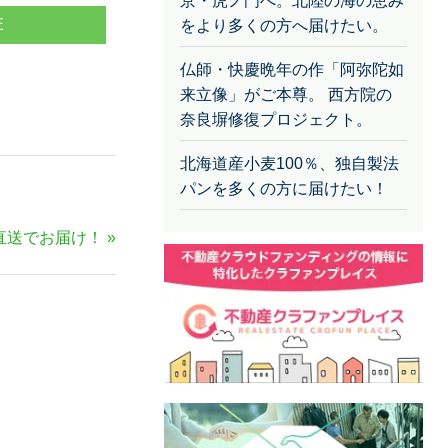
京・虎ノ門へ。北陸の海の恵み
E
をより多くの方へ届けたい。
仏師・快慶晩年の作「阿弥陀如
来立像」がご本尊。 西方院の
奈良塀修復プロジェクト。
北海道産小麦100％、独自製法
パンを多くの方に届けたい！
直送でお届け！