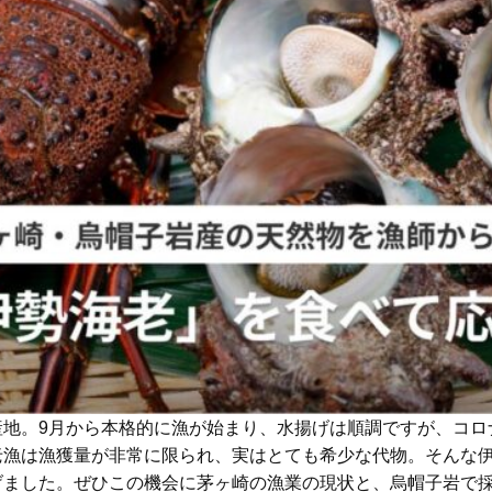
地。9月から本格的に漁が始まり、水揚げは順調ですが、コロ
老漁は漁獲量が非常に限られ、実はとても希少な代物。そんな
げました。ぜひこの機会に茅ヶ崎の漁業の現状と、烏帽子岩で