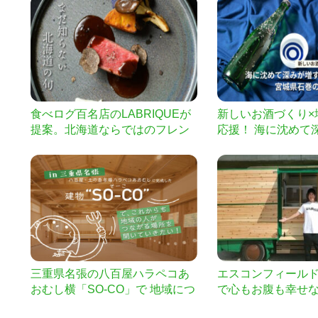
食べログ百名店のLABRIQUEが
新しいお酒づくり×
提案。北海道ならではのフレン
応援！ 海に沈めて
チコースを限定募集
「海底熟成酒」を
特産品にしたい！
三重県名張の八百屋ハラペコあ
エスコンフィールドH
おむし横「SO-CO」で 地域につ
で心もお腹も幸せ
ながる場所を開いていきたい。
い!