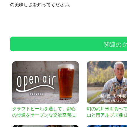
の美味しさを知ってください。
関連の
クラフトビールを通して、都心
幻の武川米を食べ
の歩道をオープンな交流空間に
山と南アルプス麓 
変えよう！
武川町を「第2の故