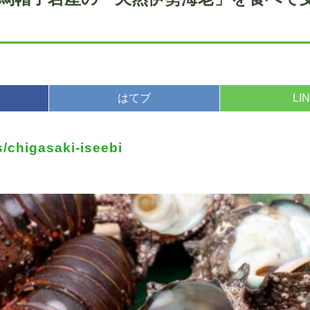
はてブ
LI
s/chigasaki-iseebi