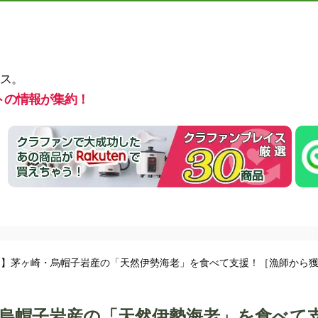
ス。
トの情報が集約！
！】茅ヶ崎・烏帽子岩産の「天然伊勢海老」を食べて支援！［漁師から
烏帽子岩産の「天然伊勢海老」を食べて