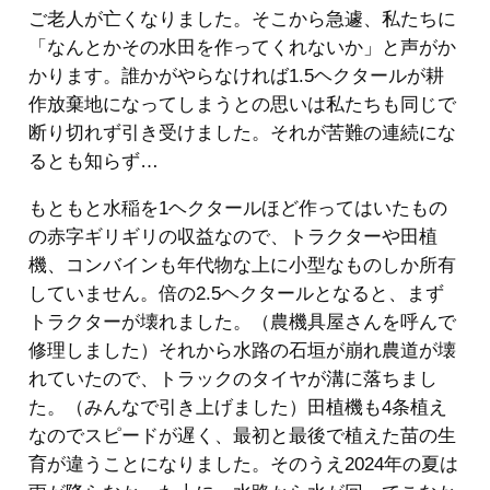
ご老人が亡くなりました。そこから急遽、私たちに
「なんとかその水田を作ってくれないか」と声がか
かります。誰かがやらなければ1.5ヘクタールが耕
作放棄地になってしまうとの思いは私たちも同じで
断り切れず引き受けました。それが苦難の連続にな
るとも知らず…
もともと水稲を1ヘクタールほど作ってはいたもの
の赤字ギリギリの収益なので、トラクターや田植
機、コンバインも年代物な上に小型なものしか所有
していません。倍の2.5ヘクタールとなると、まず
トラクターが壊れました。（農機具屋さんを呼んで
修理しました）それから水路の石垣が崩れ農道が壊
れていたので、トラックのタイヤが溝に落ちまし
た。（みんなで引き上げました）田植機も4条植え
なのでスピードが遅く、最初と最後で植えた苗の生
育が違うことになりました。そのうえ2024年の夏は