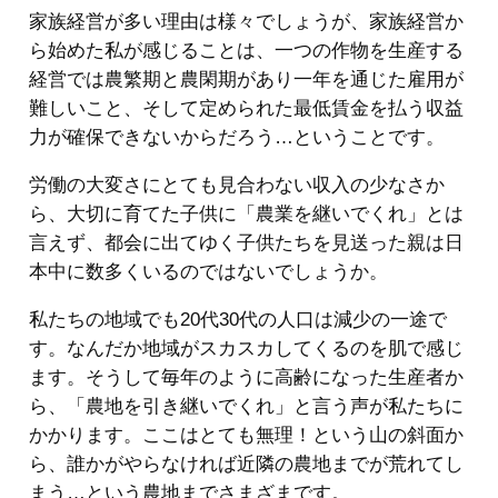
家族経営が多い理由は様々でしょうが、家族経営か
ら始めた私が感じることは、一つの作物を生産する
経営では農繁期と農閑期があり一年を通じた雇用が
難しいこと、そして定められた最低賃金を払う収益
力が確保できないからだろう…ということです。
労働の大変さにとても見合わない収入の少なさか
ら、大切に育てた子供に「農業を継いでくれ」とは
言えず、都会に出てゆく子供たちを見送った親は日
本中に数多くいるのではないでしょうか。
私たちの地域でも20代30代の人口は減少の一途で
す。なんだか地域がスカスカしてくるのを肌で感じ
ます。そうして毎年のように高齢になった生産者か
ら、「農地を引き継いでくれ」と言う声が私たちに
かかります。ここはとても無理！という山の斜面か
ら、誰かがやらなければ近隣の農地までが荒れてし
まう…という農地までさまざまです。