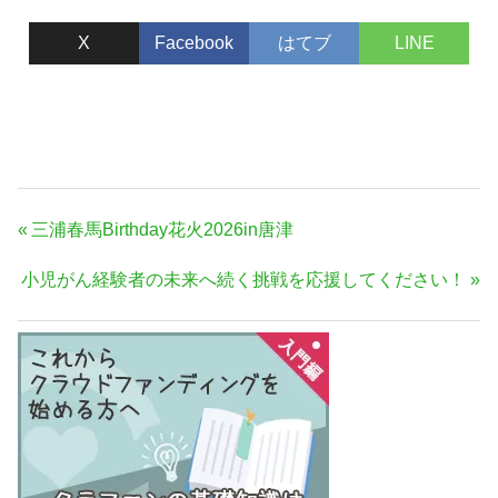
X
Facebook
はてブ
LINE
投
前
三浦春馬Birthday花火2026in唐津
稿
の
次
小児がん経験者の未来へ続く挑戦を応援してください！
ナ
記
の
事:
ビ
記
ゲ
事:
ー
シ
ョ
ン