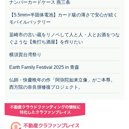
ナンバーカードケース 燕三条
【5.5mm×半固体電池】カード級の薄さで安心が続く
モバイルバッテリー
韮崎市の古い蔵をリノベして人と人・人とお酒をつな
ぐような【角打ち酒屋】を作りたい
横須賀台湾祭り
Earth Family Festival 2025 in 青森
仏師・快慶晩年の作「阿弥陀如来立像」がご本尊。
西方院の奈良塀修復プロジェクト。