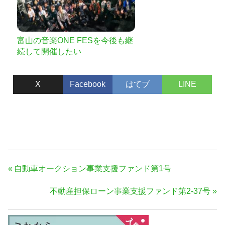
富山の音楽ONE FESを今後も継
続して開催したい
X
Facebook
はてブ
LINE
投
前
自動車オークション事業支援ファンド第1号
稿
の
次
不動産担保ローン事業支援ファンド第2-37号
ナ
記
の
事:
ビ
記
ゲ