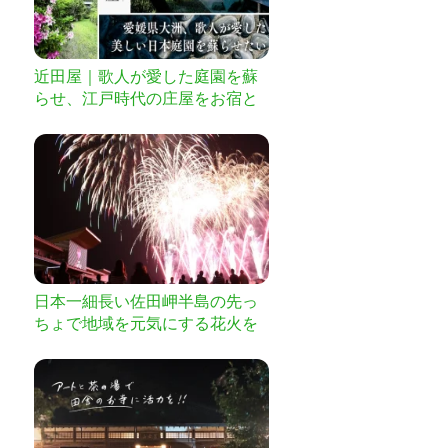
近田屋｜歌人が愛した庭園を蘇
らせ、江戸時代の庄屋をお宿と
して後世へ
日本一細長い佐田岬半島の先っ
ちょで地域を元気にする花火を
あげたい！