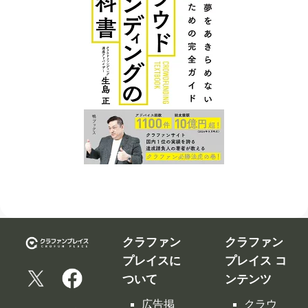
クラファン
クラファン
プレイスに
プレイス コ
ついて
ンテンツ
広告掲
クラウ
クラファンを
載につ
ドファ
告知、拡散す
いて
ンディ
るなら
ング入
修正依
クラファンプ
門編
頼フォ
レイス。
ーム
クラウ
クラファンプ
レイスには
ドファ
お問い