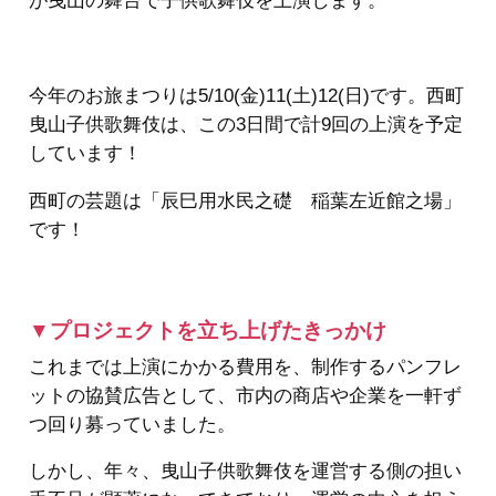
が曳山の舞台で子供歌舞伎を上演します。
今年のお旅まつりは5/10(金)11(土)12(日)です。西町
曳山子供歌舞伎は、この3日間で計9回の上演を予定
しています！
西町の芸題は「辰巳用水民之礎 稲葉左近館之場」
です！
▼プロジェクトを立ち上げたきっかけ
これまでは上演にかかる費用を、制作するパンフレ
ットの協賛広告として、市内の商店や企業を一軒ず
つ回り募っていました。
しかし、年々、曳山子供歌舞伎を運営する側の担い