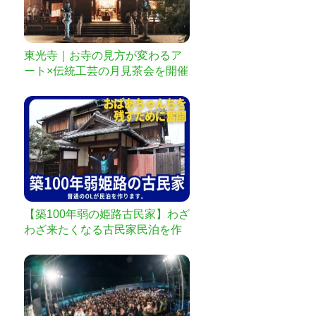
東光寺｜お寺の見方が変わるア
ート×伝統工芸の月見茶会を開催
したい
【築100年弱の姫路古民家】わざ
わざ来たくなる古民家民泊を作
る！