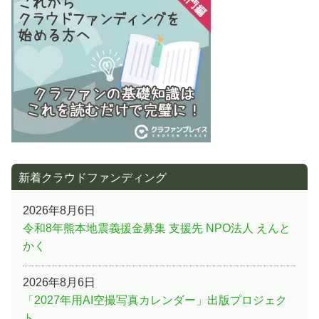
事:
ー
シ
ョ
ン
新着クラウドファンディング
2026年8月6日
令和8年熊本地震義援金募集 支援先 NPO法人 えんと
かく
2026年8月6日
「2027年用AI空撮写真カレンダー」出版プロジェク
ト