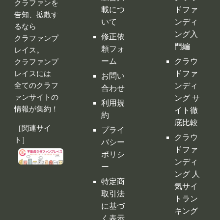
全てのクラフ
ンディ
合わせ
ァンサイトの
ング サ
利用規
情報が集約！
イト徹
約
底比較
［関連サイ
プライ
クラウ
ト］
バシー
ドファ
ポリシ
ンディ
ー
ング 人
特定商
気サイ
取引法
トラン
に基づ
キング
く表示
クラウ
運営会
ドファ
社
ンディ
ング代
行・コ
ンサル