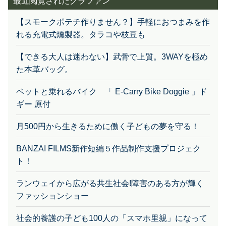
【スモークポテチ作りません？】手軽におつまみを作
れる充電式燻製器。タラコや枝豆も
【できる大人は迷わない】武骨で上質。3WAYを極め
た本革バッグ。
ペットと乗れるバイク 「 E-Carry Bike Doggie 」ド
ギー 原付
月500円から生きるために働く子どもの夢を守る！
BANZAI FILMS新作短編５作品制作支援プロジェク
ト！
ランウェイから広がる共生社会!障害のある方が輝く
ファッションショー
社会的養護の子ども100人の「スマホ里親」になって
もらえませんか？