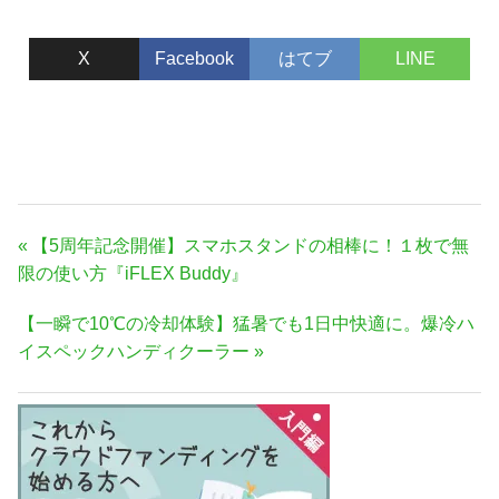
ウナがあるキャンプ場＆よろず
屋をより良い場所に！【ふるさ
X
Facebook
はてブ
LINE
と納税型】
投
前
【5周年記念開催】スマホスタンドの相棒に！１枚で無
稿
の
限の使い方『iFLEX Buddy』
ナ
記
次
【一瞬で10℃の冷却体験】猛暑でも1日中快適に。爆冷ハ
事:
ビ
の
イスペックハンディクーラー
ゲ
記
ー
事:
シ
ョ
ン