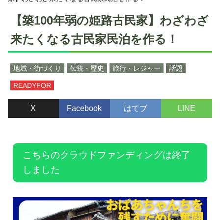
【築100年弱の姫路古民家】わざわざ
来たくなる古民家民泊を作る！
地域・街づくり
伝統・歴史
旅行・レジャー
話題
READYFOR
X
Facebook
はてブ
LINE
こちらのクラウドファンディングは終了
しました