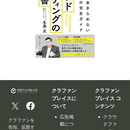
クラファン
クラファン
プレイスに
プレイス コ
ついて
ンテンツ
広告掲
クラウ
クラファンを
載につ
ドファ
告知、拡散す
いて
ンディ
るなら
ング入
修正依
クラファンプ
門編
頼フォ
レイス。
ーム
クラウ
クラファンプ
レイスには
ドファ
お問い
全てのクラフ
ンディ
合わせ
ァンサイトの
ング サ