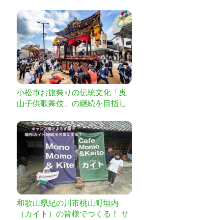
して後世へ
小松市お旅祭りの伝統文化「曳
山子供歌舞伎」の継続を目指し
て
和歌山県紀の川市桃山町垣内
（カイト）の皆様でつくる！ サ