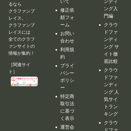
利用規
情報が集約！
イト徹
約
底比較
［関連サイ
プライ
クラウ
ト］
バシー
ドファ
ポリシ
ンディ
ー
ング 人
特定商
気サイ
取引法
トラン
に基づ
キング
く表示
クラウ
運営会
ドファ
社
ンディ
ング代
行・コ
ンサル
クラフ
ァンサ