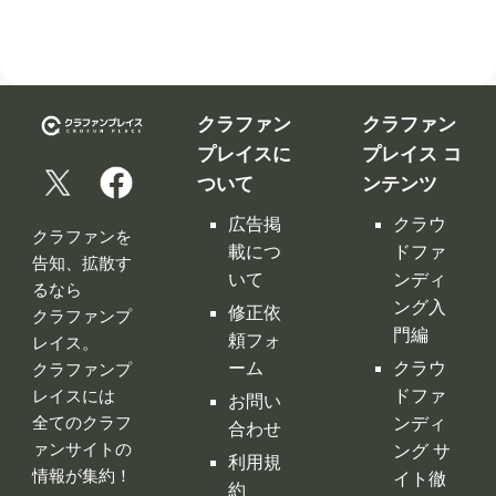
ついて
ンテンツ
広告掲
クラウ
クラファンを
載につ
ドファ
告知、拡散す
いて
ンディ
るなら
ング入
修正依
クラファンプ
門編
頼フォ
レイス。
ーム
クラウ
クラファンプ
レイスには
ドファ
お問い
全てのクラフ
ンディ
合わせ
ァンサイトの
ング サ
利用規
情報が集約！
イト徹
約
底比較
［関連サイ
プライ
クラウ
ト］
バシー
ドファ
ポリシ
ンディ
ー
ング 人
特定商
気サイ
取引法