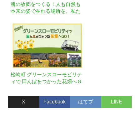
魂の故郷をつくる！人も自然も
本来の姿で在れる場所を。私た
ちの暮らす、この四万十の山裾
に！
松崎町 グリーンスローモビリテ
ィで 田んぼをつかった花畑へＧ
Ｏ！
X
Facebook
はてブ
LINE