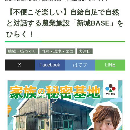
【不便こそ楽しい】自給自足で自然
と対話する農業施設「新城BASE」を
ひらく！
地域・街づくり
自然・環境・エコ
大注目
X
Facebook
はてブ
LINE