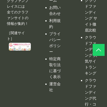
ーム
クラウ
クラファンプ
レイスには
ドファ
お問い
全てのクラフ
ンディ
合わせ
ァンサイトの
ング サ
利用規
情報が集約！
イト徹
約
底比較
［関連サイ
プライ
クラウ
ト］
バシー
ドファ
ポリシ
ンディ
ー
ング 人
特定商
気サイ
取引法
トラン
に基づ
キング
く表示
クラウ
運営会
ドファ
社
ンディ
ング代
行・コ