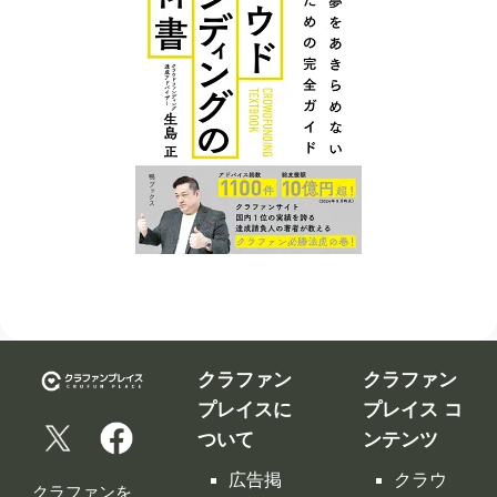
クラファン
クラファン
プレイスに
プレイス コ
ついて
ンテンツ
広告掲
クラウ
クラファンを
載につ
ドファ
告知、拡散す
いて
ンディ
るなら
ング入
修正依
クラファンプ
門編
頼フォ
レイス。
ーム
クラウ
クラファンプ