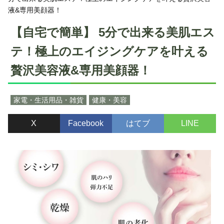
液&専用美顔器！
【自宅で簡単】 5分で出来る美肌エス
テ！極上のエイジングケアを叶える
贅沢美容液&専用美顔器！
家電・生活用品・雑貨
健康・美容
X
Facebook
はてブ
LINE