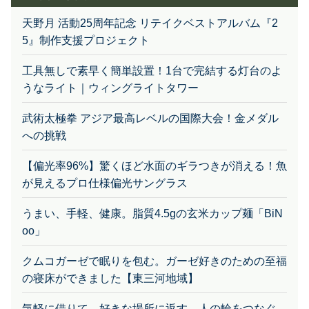
天野月 活動25周年記念 リテイクベストアルバム『2
5』制作支援プロジェクト
工具無しで素早く簡単設置！1台で完結する灯台のよ
うなライト｜ウィングライトタワー
武術太極拳 アジア最高レベルの国際大会！金メダル
への挑戦
【偏光率96%】驚くほど水面のギラつきが消える！魚
が見えるプロ仕様偏光サングラス
うまい、手軽、健康。脂質4.5gの玄米カップ麺「BiN
oo」
クムコガーゼで眠りを包む。ガーゼ好きのための至福
の寝床ができました【東三河地域】
気軽に借りて、好きな場所に返す。人の輪をつなぐ
『おさんぽ絵本』