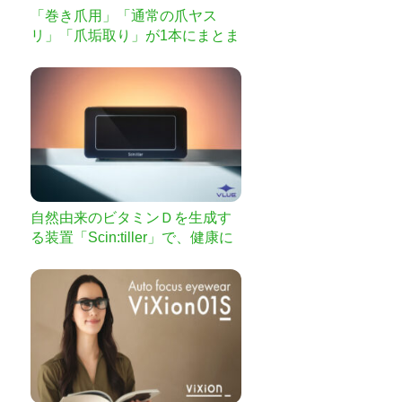
「巻き爪用」「通常の爪ヤス
リ」「爪垢取り」が1本にまとま
った3WAYで使えるヤスリ。
自然由来のビタミンＤを生成す
る装置「Scin:tiller」で、健康に
夜明けを。