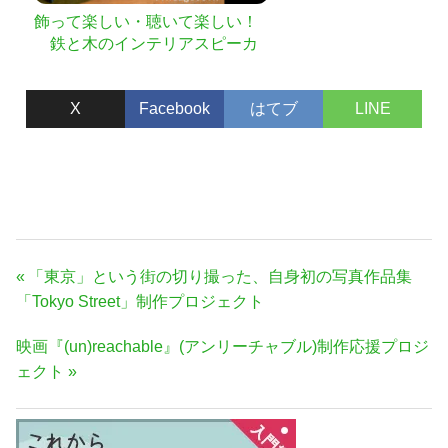
飾って楽しい・聴いて楽しい！
鉄と木のインテリアスピーカ
ー
X
Facebook
はてブ
LINE
投
前
「東京」という街の切り撮った、自身初の写真作品集
稿
の
「Tokyo Street」制作プロジェクト
ナ
記
次
映画『(un)reachable』(アンリーチャブル)制作応援プロジ
事:
ビ
の
ェクト
ゲ
記
ー
事:
シ