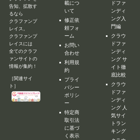
レイスには
ドファ
お問い
全てのクラフ
ンディ
合わせ
ァンサイトの
ング サ
利用規
情報が集約！
イト徹
約
底比較
［関連サイ
プライ
クラウ
ト］
バシー
ドファ
ポリシ
ンディ
ー
ング 人
特定商
気サイ
取引法
トラン
に基づ
キング
く表示
クラウ
運営会
ドファ
社
ンディ
ング代
行・コ
ンサル