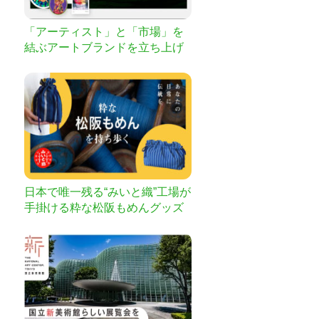
「アーティスト」と「市場」を
結ぶアートブランドを立ち上げ
たい！
日本で唯一残る“みいと織”工場が
手掛ける粋な松阪もめんグッズ
が誕生！