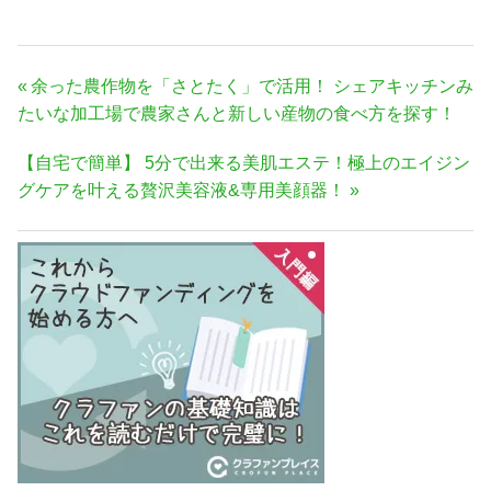
投
前
余った農作物を「さとたく」で活用！ シェアキッチンみ
稿
の
たいな加工場で農家さんと新しい産物の食べ方を探す！
ナ
記
次
【自宅で簡単】 5分で出来る美肌エステ！極上のエイジン
事:
ビ
の
グケアを叶える贅沢美容液&専用美顔器！
ゲ
記
ー
事:
シ
ョ
ン