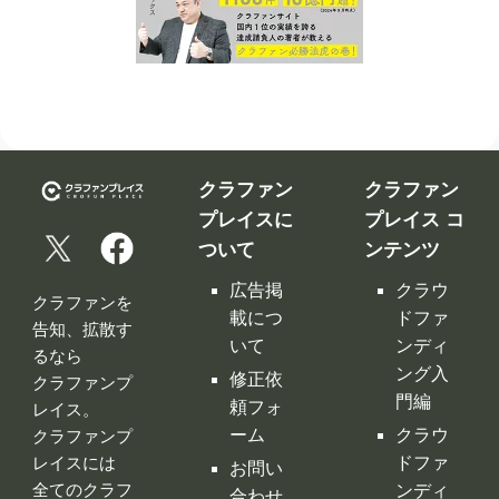
クラファン
クラファン
プレイスに
プレイス コ
ついて
ンテンツ
広告掲
クラウ
クラファンを
載につ
ドファ
告知、拡散す
いて
ンディ
るなら
ング入
修正依
クラファンプ
門編
頼フォ
レイス。
ーム
クラウ
クラファンプ
レイスには
ドファ
お問い
全てのクラフ
ンディ
合わせ