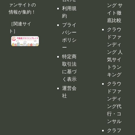
ァンサイトの
ング サ
利用規
情報が集約！
イト徹
約
底比較
［関連サイ
プライ
クラウ
ト］
バシー
ドファ
ポリシ
ンディ
ー
ング 人
特定商
気サイ
取引法
トラン
に基づ
キング
く表示
クラウ
運営会
ドファ
社
ンディ
ング代
行・コ
ンサル
クラフ