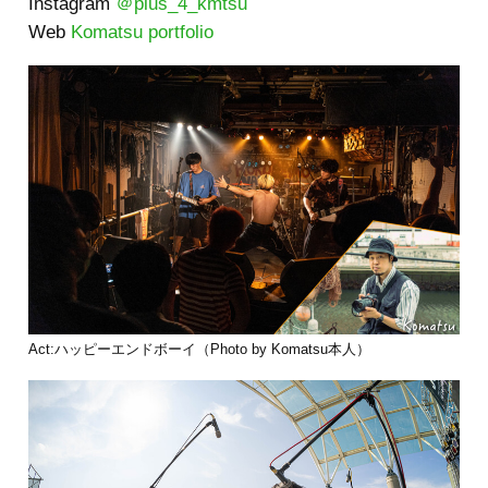
Instagram
＠plus_4_kmtsu
Web
Komatsu portfolio
Act:ハッピーエンドボーイ（Photo by Komatsu本人）