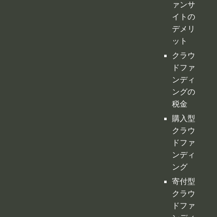
ァンサ
イトの
デメリ
ット
クラウ
ドファ
ンディ
ングの
税金
購入型
クラウ
ドファ
ンディ
ング
寄付型
クラウ
ドファ