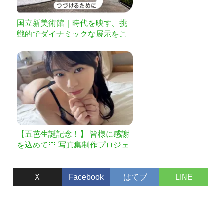
国立新美術館｜時代を映す、挑
戦的でダイナミックな展示をこ
れからも
【五芭生誕記念！】 皆様に感謝
を込めて💛 写真集制作プロジェ
クト
X
Facebook
はてブ
LINE