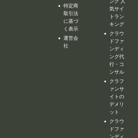
ング 人
特定商
気サイ
取引法
トラン
に基づ
キング
く表示
クラウ
運営会
ドファ
社
ンディ
ング代
行・コ
ンサル
クラフ
ァンサ
イトの
デメリ
ット
クラウ
ドファ
ンディ