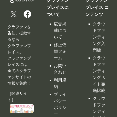
クラファン
クラファン
プレイスに
プレイス コ
ついて
ンテンツ
広告掲
クラウ
クラファンを
載につ
ドファ
告知、拡散す
いて
ンディ
るなら
ング入
修正依
クラファンプ
門編
頼フォ
レイス。
ーム
クラウ
クラファンプ
レイスには
ドファ
お問い
全てのクラフ
ンディ
合わせ
ァンサイトの
ング サ
利用規
情報が集約！
イト徹
約
底比較
［関連サイ
プライ
クラウ
ト］
バシー
ドファ
ポリシ
ンディ
ー