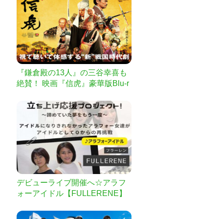
『鎌倉殿の13人』の三谷幸喜も
絶賛！ 映画『信虎』豪華版Blu-r
ayを作りたい
デビューライブ開催へ☆アラフ
ォーアイドル【FULLERENE】