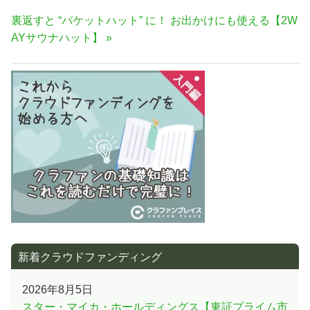
ナ
記
次
裏返すと “バケットハット” に！ お出かけにも使える【2W
事:
ビ
の
AYサウナハット】
ゲ
記
ー
事:
シ
ョ
ン
新着クラウドファンディング
2026年8月5日
スター・マイカ・ホールディングス【東証プライム市