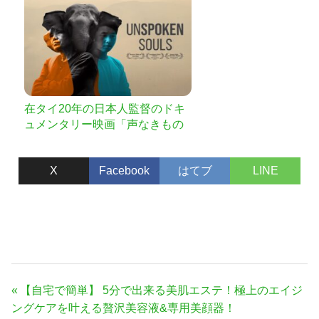
在タイ20年の日本人監督のドキ
ュメンタリー映画「声なきもの
たち」完成へのご支援をお願い
します
X
Facebook
はてブ
LINE
投
前
【自宅で簡単】 5分で出来る美肌エステ！極上のエイジ
稿
の
ングケアを叶える贅沢美容液&専用美顔器！