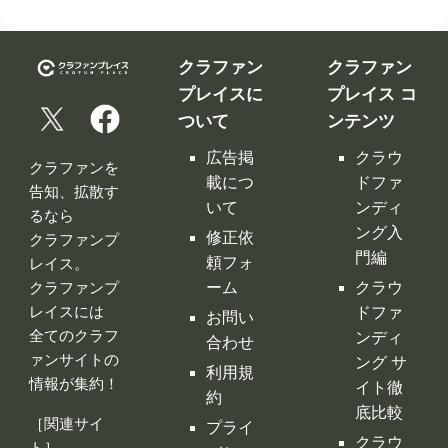
クラファン
クラファン
プレイスに
プレイス コ
ついて
ンテンツ
広告掲
クラウ
クラファンを
載につ
ドファ
告知、拡散す
いて
ンディ
るなら
ング入
修正依
クラファンプ
門編
頼フォ
レイス。
ーム
クラウ
クラファンプ
レイスには
ドファ
お問い
全てのクラフ
ンディ
合わせ
ァンサイトの
ング サ
利用規
情報が集約！
イト徹
約
底比較
［関連サイ
プライ
クラウ
ト］