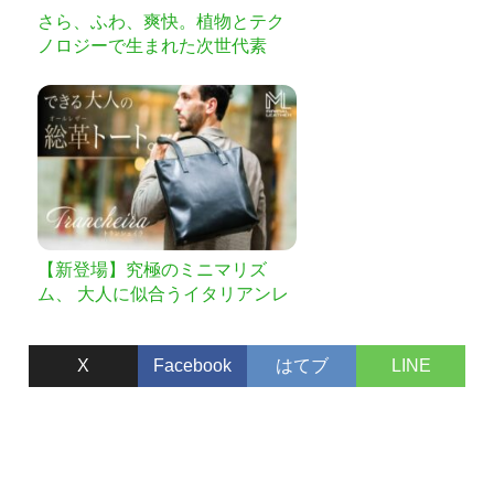
さら、ふわ、爽快。植物とテク
ノロジーで生まれた次世代素
材。快適高機能な新定番白T
【新登場】究極のミニマリズ
ム、 大人に似合うイタリアンレ
ザーのトートバッグ
X
Facebook
はてブ
LINE