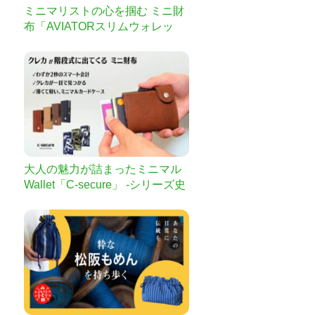
ミニマリストの心を掴む ミニ財
布「AVIATORスリムウォレッ
ト」
大人の魅力が詰まったミニマル
Wallet「C-secure」 -シリーズ史
上最薄で登場-