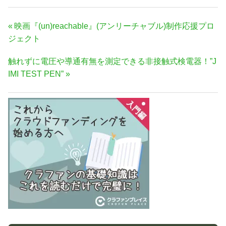
投
前
映画『(un)reachable』(アンリーチャブル)制作応援プロ
稿
の
ジェクト
ナ
記
次
触れずに電圧や導通有無を測定できる非接触式検電器！”J
事:
ビ
の
IMI TEST PEN”
ゲ
記
ー
事:
シ
ョ
ン