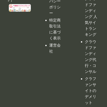
バシー
ドファ
ポリシ
ンディ
ー
ング 人
特定商
気サイ
取引法
トラン
に基づ
キング
く表示
クラウ
運営会
ドファ
社
ンディ
ング代
行・コ
ンサル
クラフ
ァンサ
イトの
デメリ
ット