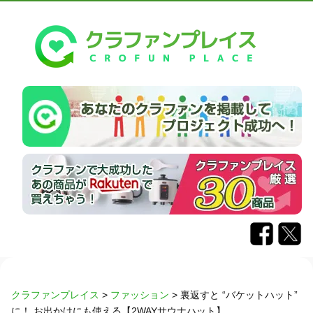
クラファンプレイス
>
ファッション
>
裏返すと “バケットハット”
に！ お出かけにも使える【2WAYサウナハット】