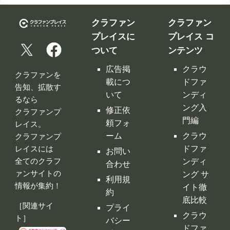
クラファン
クラファン
プレイスに
プレイス コ
ついて
ンテンツ
広告掲
クラウ
クラファンを
載につ
ドファ
告知、拡散す
いて
ンディ
るなら
ング入
修正依
クラファンプ
門編
頼フォ
レイス。
ーム
クラウ
クラファンプ
レイスには
ドファ
お問い
全てのクラフ
ンディ
合わせ
ァンサイトの
ング サ
利用規
情報が集約！
イト徹
約
底比較
［関連サイ
プライ
クラウ
ト］
バシー
ドファ