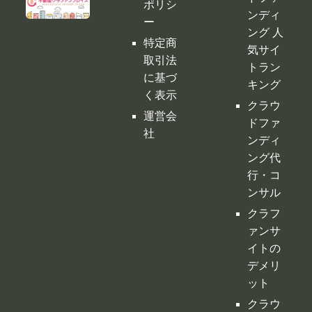
ポリシ
ンディ
ー
ング 人
特定商
気サイ
取引法
トラン
に基づ
キング
く表示
クラウ
運営会
ドファ
社
ンディ
ング代
行・コ
ンサル
クラフ
ァンサ
イトの
デメリ
ット
クラウ