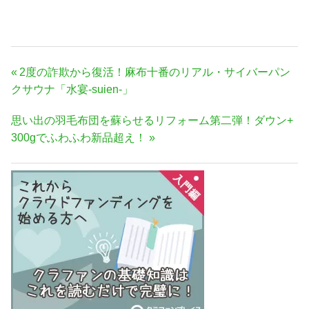
投
前
2度の詐欺から復活！麻布十番のリアル・サイバーパン
稿
の
クサウナ「水宴-suien-」
ナ
記
次
思い出の羽毛布団を蘇らせるリフォーム第二弾！ダウン+
事:
ビ
の
300gでふわふわ新品超え！
ゲ
記
ー
事:
シ
ョ
ン