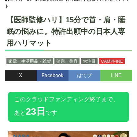
ト
【医師監修ハリ】15分で首・肩・睡
眠の悩みに。特許出願中の日本人専
用ハリマット
家電・生活用品・雑貨
健康・美容
大注目
CAMPFIRE
X
Facebook
はてブ
LINE
このクラウドファンディング終了まで、
23日
あと
です