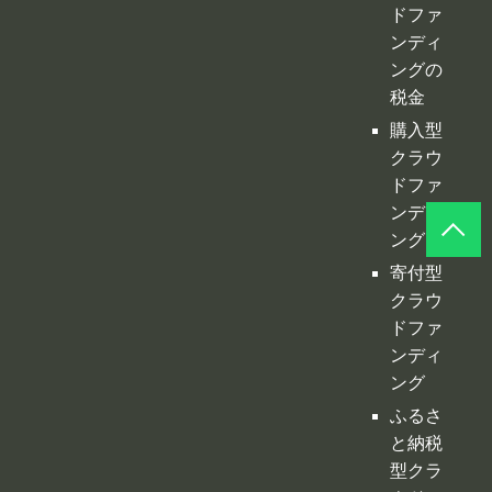
ドファ
ンディ
ングの
税金
購入型
クラウ
ドファ
ンディ
ング
寄付型
クラウ
ドファ
ンディ
ング
ふるさ
と納税
型クラ