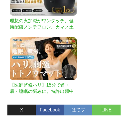
理想の火加減がワンタッチ、健
康配慮ノンテフロン。カマノ土
鍋炊飯器誕生｜SOUYI
【医師監修ハリ】15分で首・
肩・睡眠の悩みに。特許出願中
の日本人専用ハリマット
X
Facebook
はてブ
LINE