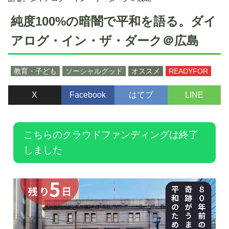
純度100%の暗闇で平和を語る。ダイ
アログ・イン・ザ・ダーク＠広島
教育・子ども
ソーシャルグッド
オススメ
READYFOR
X
Facebook
はてブ
LINE
こちらのクラウドファンディングは終了
しました