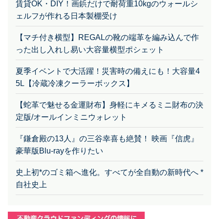
賃貸OK・DIY！画鋲だけで耐荷重10kgのウォールシ
ェルフが作れる日本製棚受け
【マチ付き横型】REGALの靴の端革を編み込んで作
った出し入れし易い大容量横型ポシェット
夏季イベントで大活躍！災害時の備えにも！大容量4
5L【冷蔵冷凍クーラーボックス】
【蛇革で魅せる金運財布】身軽にキメるミニ財布の決
定版/オールインミニウォレット
『鎌倉殿の13人』の三谷幸喜も絶賛！ 映画『信虎』
豪華版Blu-rayを作りたい
史上初*のゴミ箱へ進化。すべてが全自動の新時代へ *
自社史上