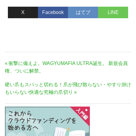
X
Facebook
はてブ
LINE
投
前
衝撃に備えよ。WAGYUMAFIA ULTRA誕生。 新規会員
稿
の
権、ついに解禁。
ナ
記
次
硬い爪もスパッと切れる！爪が飛び散らない・やすり掛け
事:
ビ
の
もいらない快適な究極の爪切り
ゲ
記
ー
事:
シ
ョ
ン