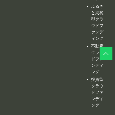
ふるさ
と納税
型クラ
ウドフ
ァンデ
ィング
不動産
クラウ
ドファ
ンディ
ング
投資型
クラウ
ドファ
ンディ
ング