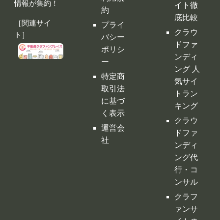
情報が集約！
イト徹
約
底比較
［関連サイ
プライ
クラウ
ト］
バシー
ドファ
ポリシ
ンディ
ー
ング 人
特定商
気サイ
取引法
トラン
に基づ
キング
く表示
クラウ
運営会
ドファ
社
ンディ
ング代
行・コ
ンサル
クラフ
ァンサ