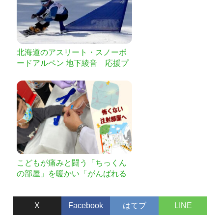
北海道のアスリート・スノーボ
ードアルペン 地下綾音 応援プ
ロジェクト by 明治安田生命
こどもが痛みと闘う「ちっくん
の部屋」を暖かい「がんばれる
部屋」へ
X
Facebook
はてブ
LINE