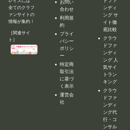
ト］
バシー
ドファ
ポリシ
ンディ
ー
ング 人
特定商
気サイ
取引法
トラン
に基づ
キング
く表示
クラウ
運営会
ドファ
社
ンディ
ング代
行・コ
ンサル
クラフ
ァンサ
イトの
デメリ
ット