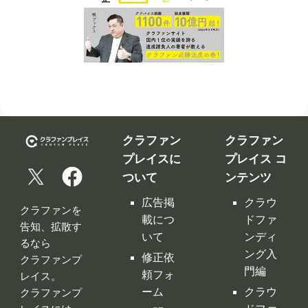
クラファン
クラファン
プレイスに
プレイス コ
ついて
ンテンツ
広告掲
クラウ
クラファンを
載につ
ドファ
告知、拡散す
いて
ンディ
るなら
ング入
修正依
クラファンプ
門編
頼フォ
レイス。
ーム
クラウ
クラファンプ
レイスには
ドファ
お問い
全てのクラフ
ンディ
合わせ
ァンサイトの
ング サ
利用規
情報が集約！
イト徹
約
底比較
［関連サイ
プライ
クラウ