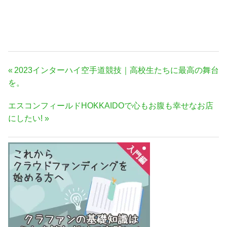
投
前
2023インターハイ空手道競技｜高校生たちに最高の舞台
稿
の
を。
ナ
記
次
エスコンフィールドHOKKAIDOで心もお腹も幸せなお店
事:
ビ
の
にしたい!
ゲ
記
ー
事:
シ
ョ
ン