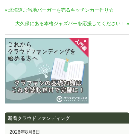
投
前
北海道ご当地バーガーを売るキッチンカー作り☆
稿
の
次
大久保にある本格ジャズバーを応援してください！
ナ
記
の
事:
ビ
記
ゲ
事:
ー
シ
ョ
ン
新着クラウドファンディング
2026年8月6日