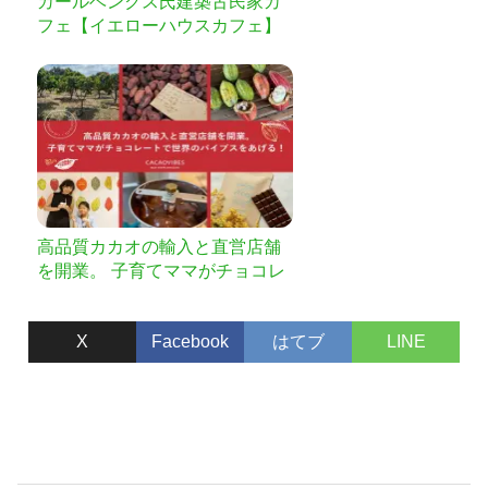
カールベンクス氏建築古民家カ
フェ【イエローハウスカフェ】
事業応援プロジェクト
高品質カカオの輸入と直営店舗
を開業。 子育てママがチョコレ
ートで世界のバイブスをあげ
る！
X
Facebook
はてブ
LINE