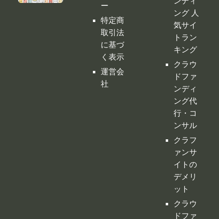
ンディ
ー
ング 人
特定商
気サイ
取引法
トラン
に基づ
キング
く表示
クラウ
運営会
ドファ
社
ンディ
ング代
行・コ
ンサル
クラフ
ァンサ
イトの
デメリ
ット
クラウ
ドファ