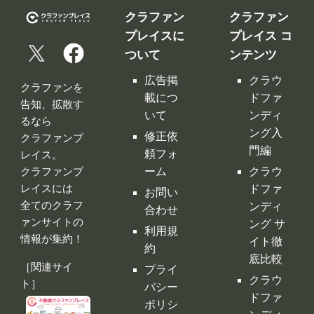
クラファン
クラファン
プレイスに
プレイス コ
ついて
ンテンツ
広告掲
クラウ
クラファンを
載につ
ドファ
告知、拡散す
いて
ンディ
るなら
ング入
修正依
クラファンプ
門編
頼フォ
レイス。
ーム
クラウ
クラファンプ
レイスには
ドファ
お問い
全てのクラフ
ンディ
合わせ
ァンサイトの
ング サ
利用規
情報が集約！
イト徹
約
底比較
［関連サイ
プライ
クラウ
ト］
バシー
ドファ
ポリシ