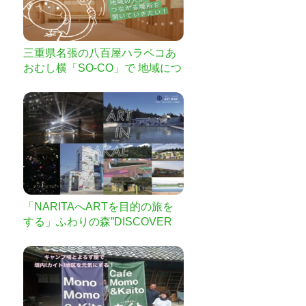
三重県名張の八百屋ハラペコあ
おむし横「SO-CO」で 地域につ
ながる場所を開いていきたい。
「NARITAへARTを目的の旅を
する」ふわりの森”DISCOVER
Y”展