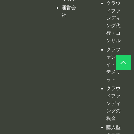
クラウ
運営会
ドファ
社
ンディ
ング代
行・コ
ンサル
クラフ
ァンサ
イトの
デメリ
ット
クラウ
ドファ
ンディ
ングの
税金
購入型