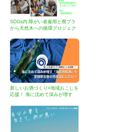
SDGs内 障がい者雇用と廃プラ
から天然木への循環プロジェク
ト
新しいお酒づくり×地域おこしを
応援！ 海に沈めて深みが増す
「海底熟成酒」を宮城県石巻の
特産品にしたい！