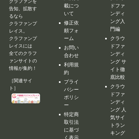
クラファンを
載につ
ドファ
告知、拡散す
いて
ンディ
るなら
ング入
修正依
クラファンプ
門編
頼フォ
レイス。
ーム
クラウ
クラファンプ
レイスには
ドファ
お問い
全てのクラフ
ンディ
合わせ
ァンサイトの
ング サ
利用規
情報が集約！
イト徹
約
底比較
［関連サイ
プライ
クラウ
ト］
バシー
ドファ
ポリシ
ンディ
ー
ング 人
特定商
気サイ
取引法
トラン
に基づ
キング
く表示