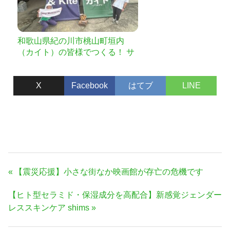
和歌山県紀の川市桃山町垣内
（カイト）の皆様でつくる！ サ
ウナがあるキャンプ場＆よろず
屋をより良い場所に！【ふるさ
X
Facebook
はてブ
LINE
と納税型】
投
前
【震災応援】小さな街なか映画館が存亡の危機です
稿
の
次
【ヒト型セラミド・保湿成分を高配合】新感覚ジェンダー
ナ
記
の
レススキンケア shims
事:
ビ
記
ゲ