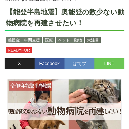
【能登半島地震】奥能登の数少ない動
物病院を再建させたい！
義援金・中間支援
医療
ペット・動物
大注目
READYFOR
X
Facebook
はてブ
LINE