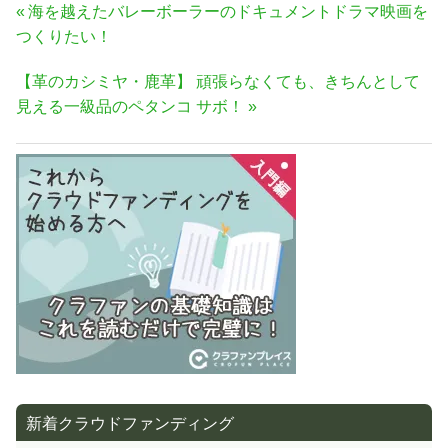
投
前
海を越えたバレーボーラーのドキュメントドラマ映画を
稿
の
つくりたい！
ナ
記
次
【革のカシミヤ・鹿革】 頑張らなくても、きちんとして
事:
ビ
の
見える一級品のペタンコ サボ！
ゲ
記
ー
事:
シ
ョ
ン
新着クラウドファンディング