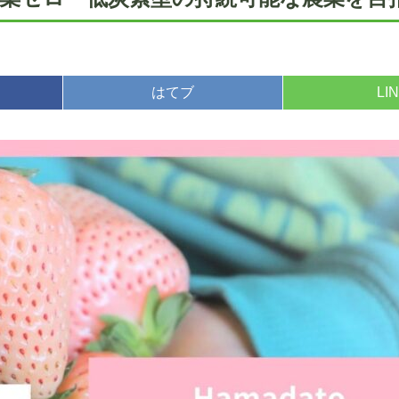
はてブ
LI