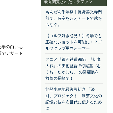
最近閲覧されたクラファン
もんぜん千年祭｜長野善光寺門
前で、時空を超えアートで縁を
つなぐ。
【ゴルフ好き必見！】冬場でも
正確なショットを可能に！？ゴ
化学の白いち
ルフクラブ用ウォーマー
店でデザート
アニメ『銀河鉄道999』『幻魔
大戦』の美術監督 #椋尾篁（む
くお・たかむら） の回顧展を
故郷の長崎で！
能登半島地震復興祈念 「漆
能」プロジェクト 漆芸文化の
記憶と技を次世代に伝えるため
に