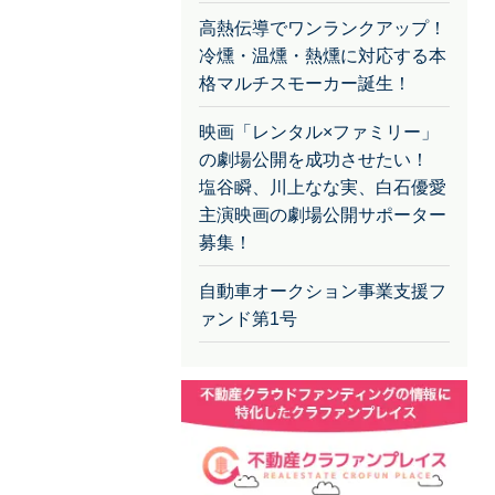
高熱伝導でワンランクアップ！
冷燻・温燻・熱燻に対応する本
格マルチスモーカー誕生！
映画「レンタル×ファミリー」
の劇場公開を成功させたい！
塩谷瞬、川上なな実、白石優愛
主演映画の劇場公開サポーター
募集！
自動車オークション事業支援フ
ァンド第1号