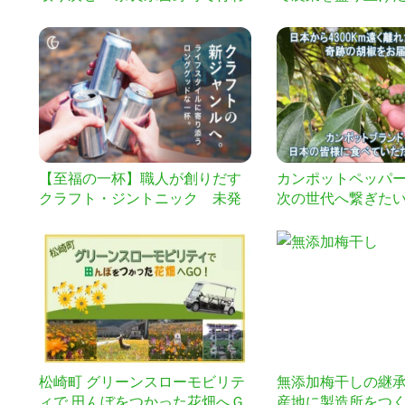
れる2日間の木のお祭り「ウッド
フェス」
【至福の一杯】職人が創りだす
カンポットペッパ
クラフト・ジントニック 未発
次の世代へ繋ぎた
売限定品をお届け！
松崎町 グリーンスローモビリテ
無添加梅干しの継
ィで 田んぼをつかった花畑へＧ
産地に製造所をつ