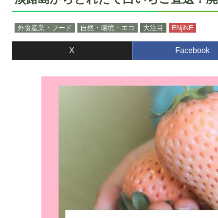
外食産業・フード
自然・環境・エコ
大注目
ENjiNE
X
Facebook