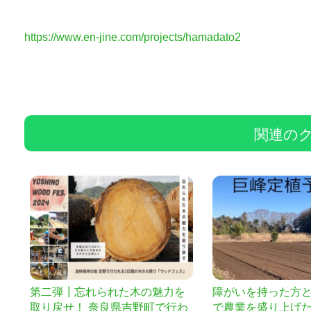
https://www.en-jine.com/projects/hamadato2
関連の
第二弾┃忘れられた木の魅力を
障がいを持った方
取り戻せ！ 奈良県吉野町で行わ
で農業を盛り上げ