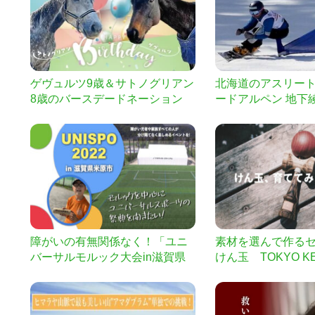
ゲヴュルツ9歳＆サトノグリアン
北海道のアスリー
8歳のバースデードネーション
ードアルペン 地下
ロジェクト by 明
障がいの有無関係なく！「ユニ
素材を選んで作る
バーサルモルック大会in滋賀県
けん玉 TOKYO KE
米原市」を開催したい！
スタムメイド