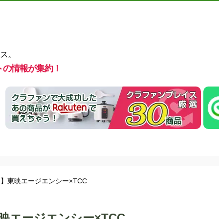
ス。
トの情報が集約！
】東映エージエンシー×TCC
映エージエンシー×TCC