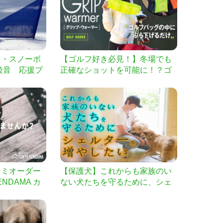
ト・スノーボ
【ゴルフ好き必見！】冬場でも
綾音 応援プ
正確なショットを可能に！？ゴ
治安田生命
ルフクラブ用ウォーマー
セミオーダー
【保護犬】これからも家族のい
NDAMA カ
ない犬たちを守るために、シェ
ルターを増やしたい