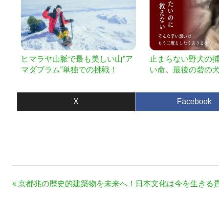
ヒマラヤ山脈で最も美しい山”ア
止まらない野犬の
マダブラム”単独での挑戦！
い命。最後の砦の
支援を。
X
Facebook
投
前
京都兆の歴史的建築物を未来へ！日本文化は今を生きる
稿
の
ナ
記