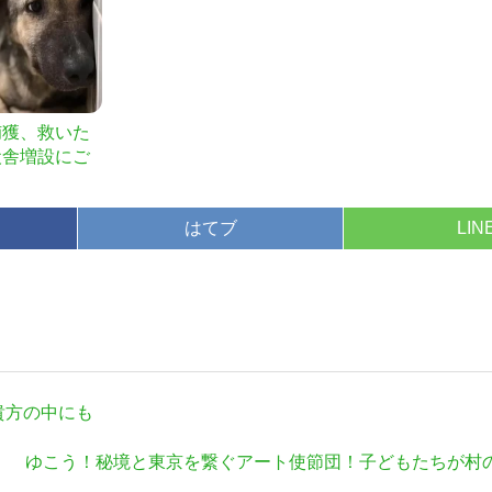
捕獲、救いた
犬舎増設にご
はてブ
LIN
貴方の中にも
次
ゆこう！秘境と東京を繋ぐアート使節団！子どもたちが村
の